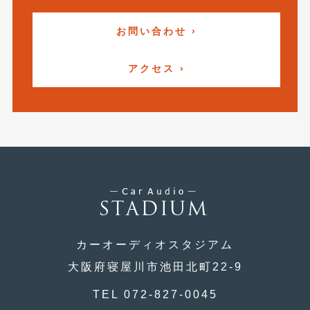
2017年4月
(1)
お問い合わせ ›
2017年3月
(2)
アクセス ›
2017年2月
(5)
2017年1月
(12)
2016年12月
(13)
2016年11月
(10)
2016年10月
(3)
2016年9月
(5)
2016年8月
(4)
カーオーディオスタジアム
2016年7月
(5)
大阪府寝屋川市池田北町22-9
2016年5月
(1)
TEL 072-827-0045