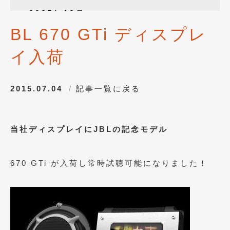
2025年12月
(3)
BL 670 GTi ディスプレ
2025年10月
(1)
イ入荷
2025年8月
(2)
2024年12月
(1)
2015.07.04
記事一覧に戻る
2024年8月
(1)
2024年7月
(1)
当社ディスプレイにJBLの記念モデル
2024年6月
(1)
2024年4月
(1)
670 GTi が入荷し常時試聴可能になりました！
2024年1月
(1)
2023年12月
(2)
2023年11月
(1)