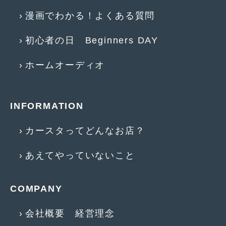
漫画でわかる！よくある質問
2015年4月
(5)
2015年3月
(3)
初心者の日 Beginners DAY
2015年2月
(8)
ホームオーディオ
2015年1月
(11)
2014年12月
(4)
INFORMATION
2014年11月
(4)
カースタってどんなお店？
2014年10月
(4)
2014年9月
(6)
あえてやっていないこと
2014年8月
(13)
COMPANY
2014年7月
(4)
2014年6月
(5)
会社概要 経営理念