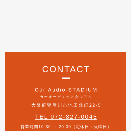
2018年4月
(2)
2018年3月
(4)
2018年2月
(8)
2018年1月
(3)
2017年12月
(5)
2017年11月
(4)
CONTACT
2017年10月
(5)
2017年9月
(5)
Car Audio STADIUM
2017年8月
(6)
カーオーディオスタジアム
大阪府寝屋川市池田北町22-9
2017年7月
(2)
TEL 072-827-0045
2017年6月
(4)
営業時間10:30 ～ 20:00（定休日：火曜日）
2017年5月
(5)