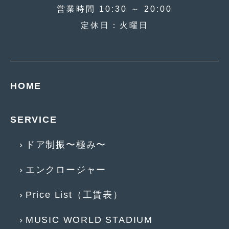
2016年4月
(4)
営業時間 10:30 ～ 20:00
2016年3月
(2)
定休日：火曜日
2016年2月
(6)
2016年1月
(4)
2015年12月
(2)
HOME
2015年11月
(5)
SERVICE
2015年10月
(7)
ドア制振〜極み〜
2015年9月
(4)
2015年8月
(3)
エンクロージャー
2015年7月
(5)
Price List（工賃表）
2015年6月
(13)
MUSIC WORLD STADIUM
2015年5月
(2)