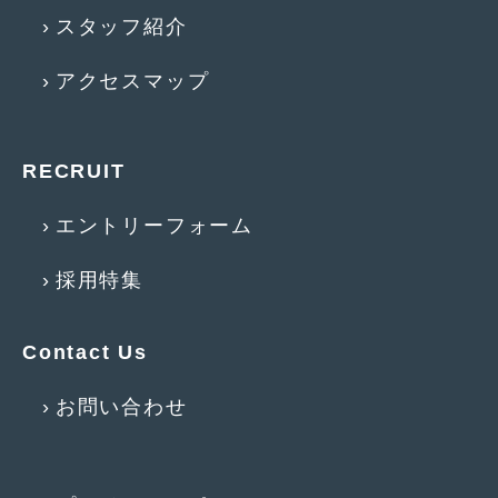
2014年5月
(7)
スタッフ紹介
2014年4月
(4)
アクセスマップ
2014年3月
(5)
2014年2月
(6)
RECRUIT
2014年1月
(3)
エントリーフォーム
2013年12月
(6)
2013年11月
(22)
採用特集
2013年10月
(7)
Contact Us
2013年9月
(7)
2013年8月
(9)
お問い合わせ
2013年7月
(13)
2013年6月
(11)