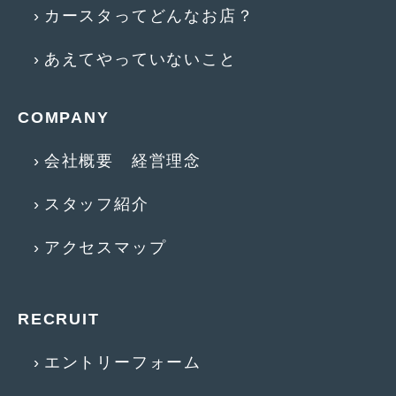
2014年5月
(7)
カースタってどんなお店？
2014年4月
(4)
あえてやっていないこと
2014年3月
(5)
2014年2月
(6)
COMPANY
2014年1月
(3)
会社概要 経営理念
2013年12月
(6)
スタッフ紹介
2013年11月
(22)
アクセスマップ
2013年10月
(7)
2013年9月
(7)
RECRUIT
2013年8月
(9)
2013年7月
(13)
エントリーフォーム
2013年6月
(11)