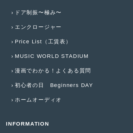
2015年4月
(5)
ドア制振〜極み〜
2015年3月
(3)
エンクロージャー
2015年2月
(8)
Price List（工賃表）
2015年1月
(11)
2014年12月
(4)
MUSIC WORLD STADIUM
2014年11月
(4)
漫画でわかる！よくある質問
2014年10月
(4)
初心者の日 Beginners DAY
2014年9月
(6)
ホームオーディオ
2014年8月
(13)
2014年7月
(4)
INFORMATION
2014年6月
(5)