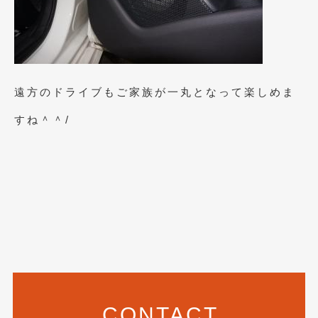
2018年4月
(2)
2018年3月
(4)
2018年2月
(8)
2018年1月
(3)
遠方のドライブもご家族が一丸となって楽しめま
2017年12月
(5)
すね＾＾/
2017年11月
(4)
2017年10月
(5)
2017年9月
(5)
2017年8月
(6)
2017年7月
(2)
2017年6月
(4)
CONTACT
2017年5月
(5)