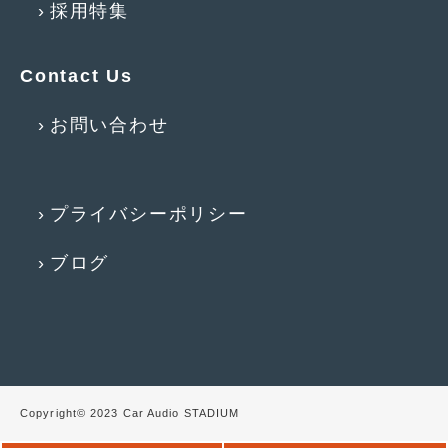
採用特集
2013年5月
(8)
2013年4月
(14)
Contact Us
2013年3月
(9)
お問い合わせ
2013年2月
(15)
2013年1月
(17)
プライバシーポリシー
2012年12月
(19)
ブログ
2012年11月
(21)
2012年10月
(23)
2012年9月
(25)
2012年8月
(23)
Copyright© 2023 Car Audio STADIUM
2012年7月
(10)