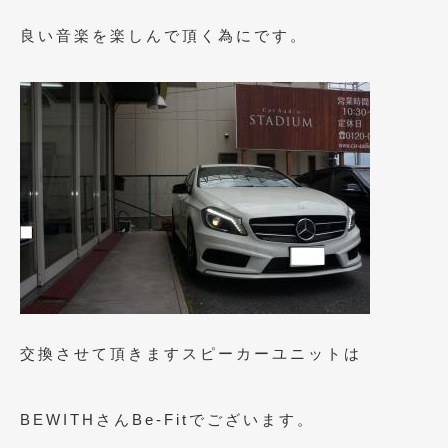
2023年10月
(2)
良い音楽を楽しんで頂く為にです。
2023年9月
(1)
2023年8月
(2)
2023年4月
(1)
2022年12月
(1)
2022年10月
(2)
2022年8月
(1)
2022年4月
(2)
2022年1月
(3)
交換させて頂きますスピーカーユニットは
2021年12月
(2)
2021年8月
(2)
BEWITHさんBe-Fitでございます。
2021年7月
(7)