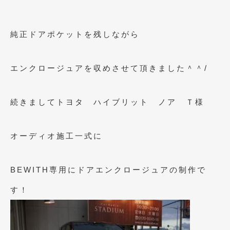
2020年5月
(4)
2020年4月
(4)
純正ドアポケットを残しながら
2020年3月
(4)
2020年2月
(12)
エンクロージュアを収めさせて頂きました＾＾/
2020年1月
(6)
続きましてトヨタ ハイブリット ノア Ｔ様
2019年12月
(8)
2019年11月
(12)
オーディオ施工一式に
2019年10月
(7)
2019年9月
(12)
BEWITH専用にドアエンクロージュアの制作で
2019年8月
(10)
す！
2019年7月
(17)
2019年6月
(16)