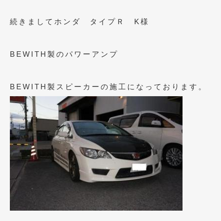
2018年6月
(7)
続きましてホンダ タイプＲ K様
2018年4月
(2)
2018年3月
(4)
BEWITH製のパワーアンプ
2018年2月
(8)
2018年1月
(3)
BEWITH製スピーカーの施工になっております。
2017年12月
(5)
2017年11月
(4)
2017年10月
(5)
2017年9月
(5)
2017年8月
(6)
2017年7月
(2)
2017年6月
(4)