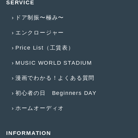
SERVICE
2011年7月
(23)
ドア制振〜極み〜
2011年6月
(12)
エンクロージャー
2011年5月
(6)
2011年4月
(9)
Price List（工賃表）
2011年3月
(10)
MUSIC WORLD STADIUM
2011年2月
(8)
漫画でわかる！よくある質問
2011年1月
(13)
初心者の日 Beginners DAY
2010年12月
(15)
2010年11月
(25)
ホームオーディオ
2010年10月
(9)
2010年9月
(3)
INFORMATION