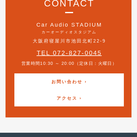
CONTACT
2013年6月
(11)
2013年5月
(8)
Car Audio STADIUM
カーオーディオスタジアム
2013年4月
(14)
大阪府寝屋川市池田北町22-9
2013年3月
(9)
TEL 072-827-0045
2013年2月
(15)
営業時間10:30 ～ 20:00（定休日：火曜日）
2013年1月
(17)
2012年12月
(19)
お問い合わせ ›
2012年11月
(21)
アクセス ›
2012年10月
(23)
2012年9月
(25)
2012年8月
(23)