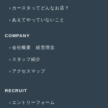
2010年8月
(11)
カースタってどんなお店？
2010年7月
(5)
あえてやっていないこと
2010年6月
(5)
2010年5月
(12)
COMPANY
2010年4月
(3)
会社概要 経営理念
2010年3月
(2)
スタッフ紹介
2010年2月
(6)
2010年1月
(12)
アクセスマップ
2009年12月
(7)
2009年11月
(7)
RECRUIT
2009年10月
(6)
エントリーフォーム
2009年9月
(5)