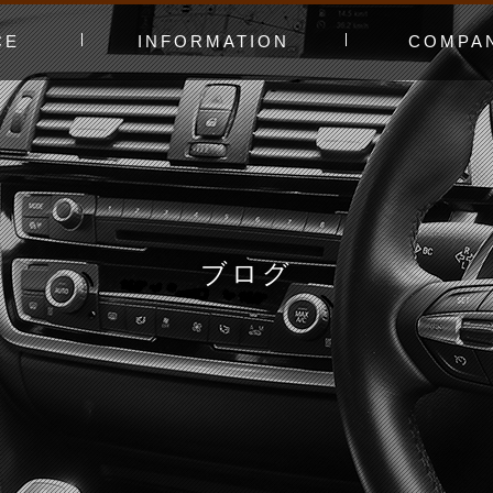
CE
INFORMATION
COMPA
み〜
ャー
t（工賃表）
RLD STADIUM
！よくある質問
ginners DAY
ィオ
カースタってどんなお店？
あえてやっていないこと
会社概要
スタッフ紹介
アクセスマッ
お問い合わせ
ブログ