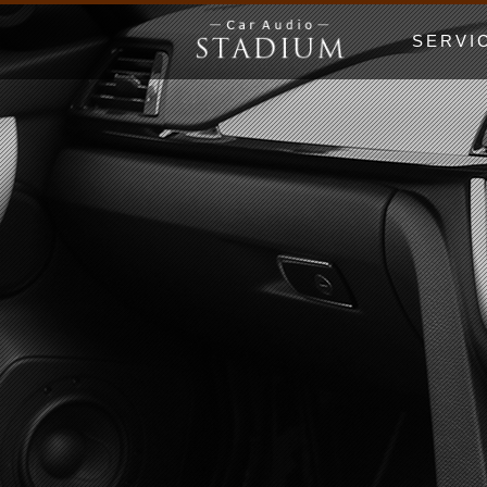
SERVI
ドア制振〜極
エンクロージ
Price Lis
MUSIC WO
漫画でわかる
初心者の日 Be
ホームオーデ