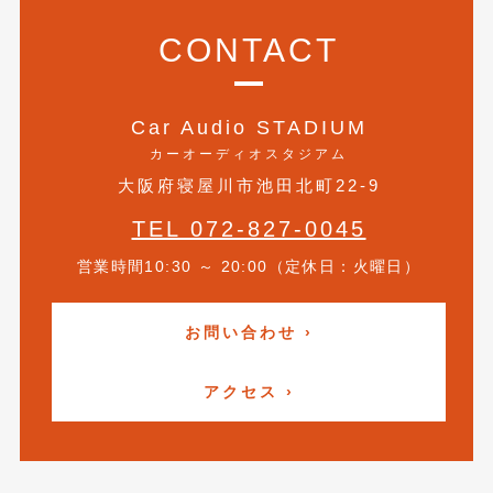
2019年5月
(21)
CONTACT
2019年4月
(6)
2019年3月
(1)
Car Audio STADIUM
カーオーディオスタジアム
2019年2月
(6)
大阪府寝屋川市池田北町22-9
2019年1月
(5)
TEL 072-827-0045
2018年12月
(3)
営業時間10:30 ～ 20:00（定休日：火曜日）
2018年11月
(3)
2018年10月
(4)
お問い合わせ ›
2018年9月
(8)
アクセス ›
2018年8月
(6)
2018年7月
(2)