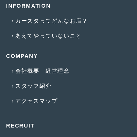
2016年5月
(1)
INFORMATION
2016年4月
(4)
カースタってどんなお店？
2016年3月
(2)
あえてやっていないこと
2016年2月
(6)
2016年1月
(4)
COMPANY
2015年12月
(2)
会社概要 経営理念
2015年11月
(5)
スタッフ紹介
2015年10月
(7)
2015年9月
(4)
アクセスマップ
2015年8月
(3)
2015年7月
(5)
RECRUIT
2015年6月
(13)