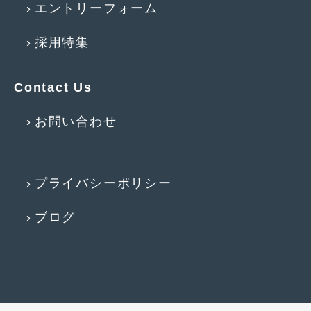
エントリーフォーム
2015年5月
(2)
採用特集
2015年4月
(5)
2015年3月
(3)
Contact Us
2015年2月
(8)
お問い合わせ
2015年1月
(11)
2014年12月
(4)
プライバシーポリシー
2014年11月
(4)
2014年10月
(4)
ブログ
2014年9月
(6)
2014年8月
(13)
2014年7月
(4)