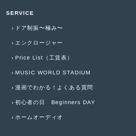
2017年5月
(5)
SERVICE
2017年4月
(1)
ドア制振〜極み〜
2017年3月
(2)
エンクロージャー
2017年2月
(5)
2017年1月
(12)
Price List（工賃表）
2016年12月
(13)
MUSIC WORLD STADIUM
2016年11月
(10)
漫画でわかる！よくある質問
2016年10月
(3)
初心者の日 Beginners DAY
2016年9月
(5)
2016年8月
(4)
ホームオーディオ
2016年7月
(5)