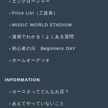
エンクロージャー
2015年4月
(5)
Price List（工賃表）
2015年3月
(3)
MUSIC WORLD STADIUM
2015年2月
(8)
2015年1月
(11)
漫画でわかる！よくある質問
2014年12月
(4)
初心者の日 Beginners DAY
2014年11月
(4)
ホームオーディオ
2014年10月
(4)
2014年9月
(6)
INFORMATION
2014年8月
(13)
カースタってどんなお店？
2014年7月
(4)
2014年6月
(5)
あえてやっていないこと