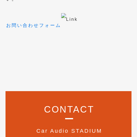
2018年4月
(2)
2018年3月
(4)
お問い合わせフォーム
2018年2月
(8)
2018年1月
(3)
2017年12月
(5)
2017年11月
(4)
2017年10月
(5)
2017年9月
(5)
2017年8月
(6)
CONTACT
2017年7月
(2)
2017年6月
(4)
Car Audio STADIUM
2017年5月
(5)