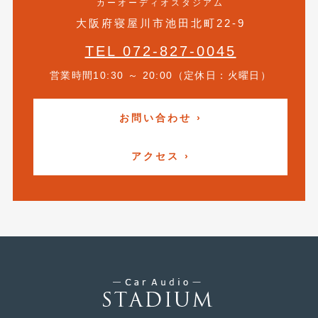
カーオーディオスタジアム
2017年4月
(1)
大阪府寝屋川市池田北町22-9
2017年3月
(2)
TEL 072-827-0045
営業時間10:30 ～ 20:00（定休日：火曜日）
2017年2月
(5)
2017年1月
(12)
お問い合わせ ›
2016年12月
(13)
アクセス ›
2016年11月
(10)
2016年10月
(3)
2016年9月
(5)
2016年8月
(4)
2016年7月
(5)
2016年5月
(1)