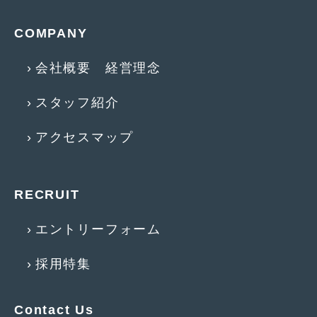
2014年5月
(7)
COMPANY
2014年4月
(4)
2014年3月
(5)
会社概要 経営理念
2014年2月
(6)
スタッフ紹介
2014年1月
(3)
アクセスマップ
2013年12月
(6)
2013年11月
(22)
RECRUIT
2013年10月
(7)
エントリーフォーム
2013年9月
(7)
2013年8月
(9)
採用特集
2013年7月
(13)
Contact Us
2013年6月
(11)