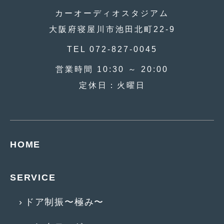
2016年4月
(4)
カーオーディオスタジアム
2016年3月
(2)
大阪府寝屋川市池田北町22-9
2016年2月
(6)
TEL 072-827-0045
2016年1月
(4)
営業時間 10:30 ～ 20:00
2015年12月
(2)
定休日：火曜日
2015年11月
(5)
2015年10月
(7)
2015年9月
(4)
HOME
2015年8月
(3)
SERVICE
2015年7月
(5)
2015年6月
(13)
ドア制振〜極み〜
2015年5月
(2)