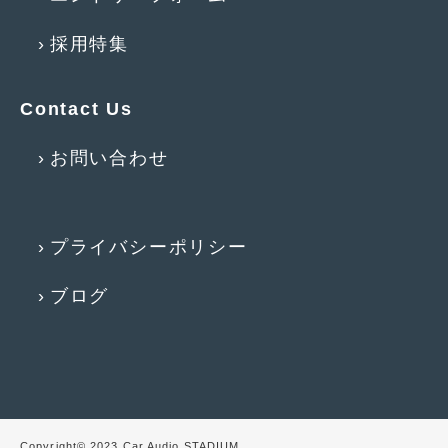
2016年5月
(1)
採用特集
2016年4月
(4)
2016年3月
(2)
Contact Us
2016年2月
(6)
お問い合わせ
2016年1月
(4)
2015年12月
(2)
2015年11月
(5)
プライバシーポリシー
2015年10月
(7)
ブログ
2015年9月
(4)
2015年8月
(3)
2015年7月
(5)
2015年6月
(13)
Copyright© 2023 Car Audio STADIUM