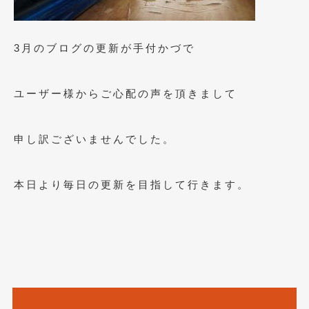
2021年7月
(7)
2021年4月
(1)
3月のブログの更新が手付かづで
2021年3月
(1)
ユーザー様からご心配の声を頂きまして
2021年1月
(2)
2020年12月
(2)
申し訳ございませんでした。
2020年11月
(2)
2020年10月
(1)
本日より毎日の更新を目指して行きます。
2020年9月
(3)
2020年8月
(4)
2020年7月
(3)
2020年6月
(2)