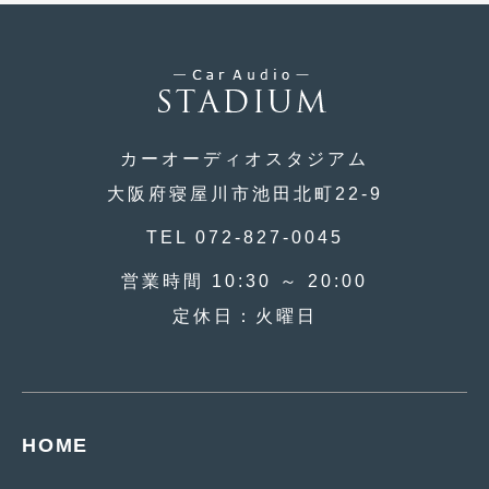
2019年5月
(21)
2019年4月
(6)
2019年3月
(1)
2019年2月
カーオーディオスタジアム
(6)
大阪府寝屋川市池田北町22-9
2019年1月
(5)
TEL 072-827-0045
2018年12月
(3)
営業時間 10:30 ～ 20:00
2018年11月
(3)
定休日：火曜日
2018年10月
(4)
2018年9月
(8)
2018年8月
(6)
HOME
2018年7月
(2)