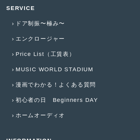
2018年6月
(7)
SERVICE
2018年4月
(2)
ドア制振〜極み〜
2018年3月
(4)
エンクロージャー
2018年2月
(8)
2018年1月
(3)
Price List（工賃表）
2017年12月
(5)
MUSIC WORLD STADIUM
2017年11月
(4)
漫画でわかる！よくある質問
2017年10月
(5)
初心者の日 Beginners DAY
2017年9月
(5)
2017年8月
(6)
ホームオーディオ
2017年7月
(2)
2017年6月
(4)