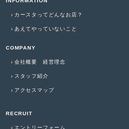
INFORMATION
2017年5月
(5)
カースタってどんなお店？
2017年4月
(1)
あえてやっていないこと
2017年3月
(2)
2017年2月
(5)
COMPANY
2017年1月
(12)
会社概要 経営理念
2016年12月
(13)
スタッフ紹介
2016年11月
(10)
2016年10月
(3)
アクセスマップ
2016年9月
(5)
2016年8月
(4)
RECRUIT
2016年7月
(5)
エントリーフォーム