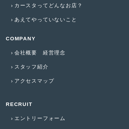
カースタってどんなお店？
2015年4月
(5)
あえてやっていないこと
2015年3月
(3)
2015年2月
(8)
COMPANY
2015年1月
(11)
会社概要 経営理念
2014年12月
(4)
2014年11月
(4)
スタッフ紹介
2014年10月
(4)
アクセスマップ
2014年9月
(6)
2014年8月
(13)
RECRUIT
2014年7月
(4)
エントリーフォーム
2014年6月
(5)