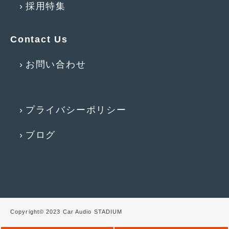
採用特集
2014年5月
(7)
2014年4月
(4)
Contact Us
2014年3月
(5)
お問い合わせ
2014年2月
(6)
2014年1月
(3)
2013年12月
(6)
プライバシーポリシー
2013年11月
(22)
ブログ
2013年10月
(7)
2013年9月
(7)
2013年8月
(9)
2013年7月
(13)
Copyright© 2023 Car Audio STADIUM
2013年6月
(11)