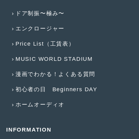
2016年4月
(4)
ドア制振〜極み〜
2016年3月
(2)
2016年2月
(6)
エンクロージャー
2016年1月
(4)
Price List（工賃表）
2015年12月
(2)
MUSIC WORLD STADIUM
2015年11月
(5)
漫画でわかる！よくある質問
2015年10月
(7)
2015年9月
(4)
初心者の日 Beginners DAY
2015年8月
(3)
ホームオーディオ
2015年7月
(5)
2015年6月
(13)
INFORMATION
2015年5月
(2)