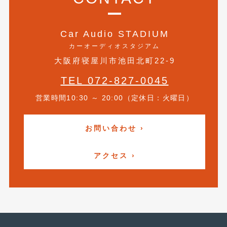
2018年4月
(2)
2018年3月
(4)
Car Audio STADIUM
2018年2月
(8)
カーオーディオスタジアム
大阪府寝屋川市池田北町22-9
2018年1月
(3)
TEL 072-827-0045
2017年12月
(5)
営業時間10:30 ～ 20:00（定休日：火曜日）
2017年11月
(4)
2017年10月
(5)
お問い合わせ ›
2017年9月
(5)
アクセス ›
2017年8月
(6)
2017年7月
(2)
2017年6月
(4)
2017年5月
(5)