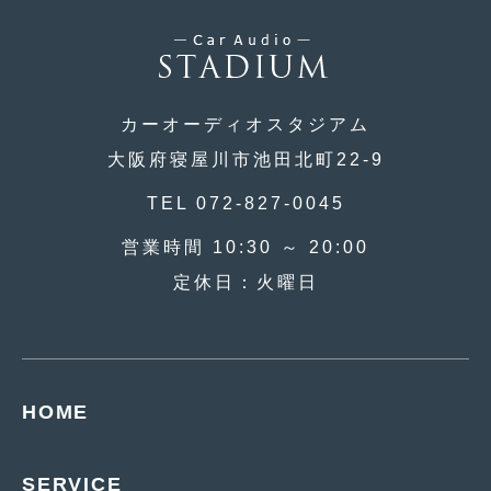
2017年4月
(1)
2017年3月
(2)
2017年2月
(5)
カーオーディオスタジアム
大阪府寝屋川市池田北町22-9
2017年1月
(12)
2016年12月
TEL 072-827-0045
(13)
2016年11月
(10)
営業時間 10:30 ～ 20:00
定休日：火曜日
2016年10月
(3)
2016年9月
(5)
2016年8月
(4)
HOME
2016年7月
(5)
2016年5月
(1)
SERVICE