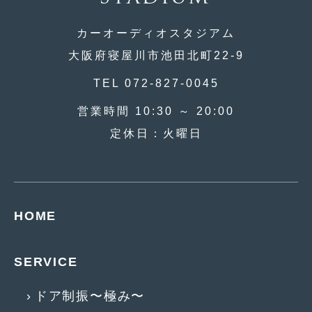
2018年6月
(7)
カーオーディオスタジアム
2018年4月
(2)
大阪府寝屋川市池田北町22-9
2018年3月
(4)
TEL 072-827-0045
2018年2月
(8)
営業時間 10:30 ～ 20:00
2018年1月
(3)
定休日：火曜日
2017年12月
(5)
2017年11月
(4)
2017年10月
(5)
HOME
2017年9月
(5)
2017年8月
(6)
SERVICE
2017年7月
(2)
ドア制振〜極み〜
2017年6月
(4)