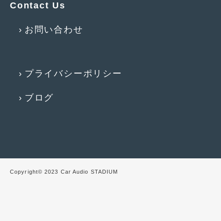
Contact Us
2015年5月
(2)
お問い合わせ
2015年4月
(5)
2015年3月
(3)
プライバシーポリシー
2015年2月
(8)
2015年1月
(11)
ブログ
2014年12月
(4)
2014年11月
(4)
2014年10月
(4)
2014年9月
(6)
Copyright© 2023 Car Audio STADIUM
2014年8月
(13)
2014年7月
(4)