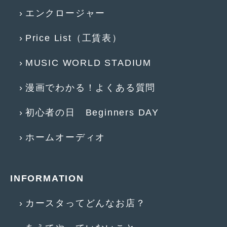
エンクロージャー
2017年5月
(5)
2017年4月
(1)
Price List（工賃表）
2017年3月
(2)
MUSIC WORLD STADIUM
2017年2月
(5)
漫画でわかる！よくある質問
2017年1月
(12)
初心者の日 Beginners DAY
2016年12月
(13)
2016年11月
(10)
ホームオーディオ
2016年10月
(3)
2016年9月
(5)
INFORMATION
2016年8月
(4)
カースタってどんなお店？
2016年7月
(5)