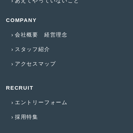
あえてやっていないこと
2016年5月
(1)
2016年4月
(4)
COMPANY
2016年3月
(2)
会社概要 経営理念
2016年2月
(6)
スタッフ紹介
2016年1月
(4)
2015年12月
(2)
アクセスマップ
2015年11月
(5)
2015年10月
(7)
RECRUIT
2015年9月
(4)
エントリーフォーム
2015年8月
(3)
採用特集
2015年7月
(5)
2015年6月
(13)