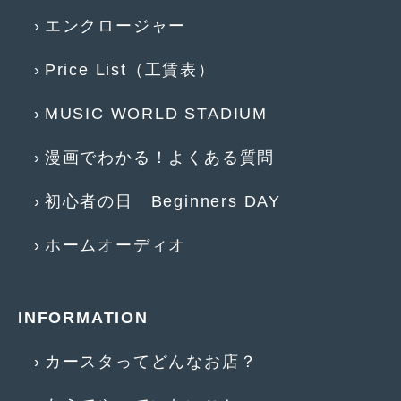
エンクロージャー
2015年5月
(2)
2015年4月
(5)
Price List（工賃表）
2015年3月
(3)
MUSIC WORLD STADIUM
2015年2月
(8)
漫画でわかる！よくある質問
2015年1月
(11)
初心者の日 Beginners DAY
2014年12月
(4)
2014年11月
(4)
ホームオーディオ
2014年10月
(4)
2014年9月
(6)
INFORMATION
2014年8月
(13)
カースタってどんなお店？
2014年7月
(4)