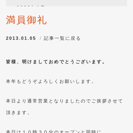
2026年1月
(4)
満員御礼
2025年12月
(3)
2025年10月
(1)
2013.01.05
記事一覧に戻る
2025年8月
(2)
2024年12月
(1)
皆様、明けましておめでとうございます。
2024年8月
(1)
2024年7月
(1)
本年もどうぞよろしくお願いします。
2024年6月
(1)
2024年4月
(1)
本日より通常営業となりましたのでご挨拶させて
2024年1月
(1)
頂きます。
2023年12月
(2)
本日は１０時３０分のオープンと同時に