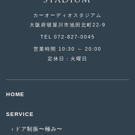
2016年5月
(1)
2016年4月
(4)
カーオーディオスタジアム
大阪府寝屋川市池田北町22-9
2016年3月
(2)
TEL 072-827-0045
2016年2月
(6)
営業時間 10:30 ～ 20:00
2016年1月
(4)
定休日：火曜日
2015年12月
(2)
2015年11月
(5)
2015年10月
(7)
HOME
2015年9月
(4)
2015年8月
(3)
SERVICE
2015年7月
(5)
ドア制振〜極み〜
2015年6月
(13)