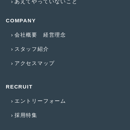
あえてやっていないこと
2014年6月
(5)
2014年5月
(7)
COMPANY
2014年4月
(4)
会社概要 経営理念
2014年3月
(5)
スタッフ紹介
2014年2月
(6)
2014年1月
(3)
アクセスマップ
2013年12月
(6)
2013年11月
(22)
RECRUIT
2013年10月
(7)
エントリーフォーム
2013年9月
(7)
採用特集
2013年8月
(9)
2013年7月
(13)