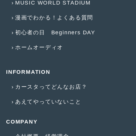
MUSIC WORLD STADIUM
2017年4月
(1)
漫画でわかる！よくある質問
2017年3月
(2)
初心者の日 Beginners DAY
2017年2月
(5)
2017年1月
(12)
ホームオーディオ
2016年12月
(13)
2016年11月
(10)
INFORMATION
2016年10月
(3)
カースタってどんなお店？
2016年9月
(5)
あえてやっていないこと
2016年8月
(4)
2016年7月
(5)
COMPANY
2016年5月
(1)