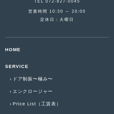
TEL 072-827-0045
2018年4月
(2)
営業時間 10:30 ～ 20:00
2018年3月
(4)
定休日：火曜日
2018年2月
(8)
2018年1月
(3)
2017年12月
(5)
HOME
2017年11月
(4)
2017年10月
(5)
SERVICE
2017年9月
(5)
ドア制振〜極み〜
2017年8月
(6)
エンクロージャー
2017年7月
(2)
2017年6月
(4)
Price List（工賃表）
2017年5月
(5)