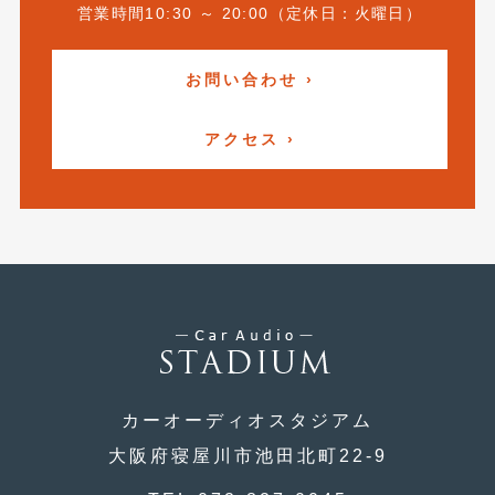
営業時間10:30 ～ 20:00（定休日：火曜日）
2019年4月
(6)
2019年3月
(1)
お問い合わせ ›
2019年2月
(6)
アクセス ›
2019年1月
(5)
2018年12月
(3)
2018年11月
(3)
2018年10月
(4)
2018年9月
(8)
2018年8月
(6)
2018年7月
(2)
カーオーディオスタジアム
大阪府寝屋川市池田北町22-9
2018年6月
(7)