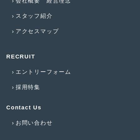
会社概要 経営理念
2016年4月
(4)
スタッフ紹介
2016年3月
(2)
2016年2月
(6)
アクセスマップ
2016年1月
(4)
2015年12月
(2)
RECRUIT
2015年11月
(5)
エントリーフォーム
2015年10月
(7)
採用特集
2015年9月
(4)
2015年8月
(3)
Contact Us
2015年7月
(5)
お問い合わせ
2015年6月
(13)
2015年5月
(2)