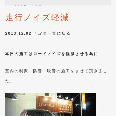
2025年12月
(3)
走行ノイズ軽減
2025年10月
(1)
2025年8月
(2)
2013.12.02
記事一覧に戻る
2024年12月
(1)
2024年8月
(1)
本日の施工はロードノイズを軽減させる為に
2024年7月
(1)
2024年6月
(1)
室内の制振 防音 吸音の施工をさせて頂きまし
2024年4月
(1)
た。
2024年1月
(1)
2023年12月
(2)
2023年11月
(1)