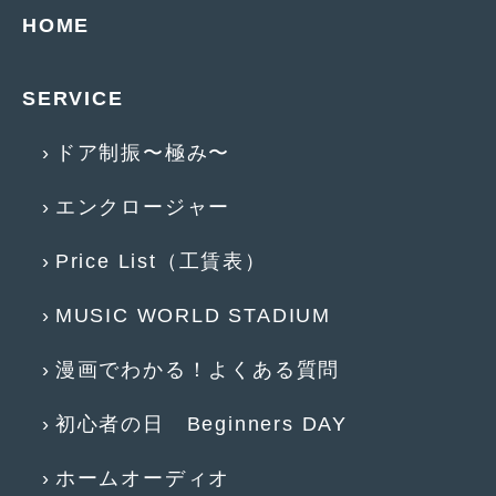
HOME
2017年4月
(1)
2017年3月
(2)
SERVICE
2017年2月
(5)
ドア制振〜極み〜
2017年1月
(12)
エンクロージャー
2016年12月
(13)
2016年11月
(10)
Price List（工賃表）
2016年10月
(3)
MUSIC WORLD STADIUM
2016年9月
(5)
漫画でわかる！よくある質問
2016年8月
(4)
2016年7月
(5)
初心者の日 Beginners DAY
2016年5月
(1)
ホームオーディオ