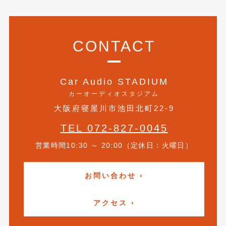
2019年4月
(6)
2019年3月
(1)
CONTACT
2019年2月
(6)
2019年1月
(5)
Car Audio STADIUM
2018年12月
(3)
カーオーディオスタジアム
大阪府寝屋川市池田北町22-9
2018年11月
(3)
TEL 072-827-0045
2018年10月
(4)
営業時間10:30 ～ 20:00（定休日：火曜日）
2018年9月
(8)
2018年8月
(6)
お問い合わせ ›
2018年7月
(2)
アクセス ›
2018年6月
(7)