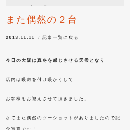
2025年12月
(3)
また偶然の２台
2025年10月
(1)
2025年8月
(2)
2013.11.11
記事一覧に戻る
2024年12月
(1)
2024年8月
(1)
今日の大阪は真冬を感じさせる天候となり
2024年7月
(1)
2024年6月
(1)
店内は暖房を付け暖かくして
2024年4月
(1)
2024年1月
(1)
お客様をお迎えさせて頂きました。
2023年12月
(2)
さてまた偶然のツーショットがありましたので記
2023年11月
(1)
念写真です！