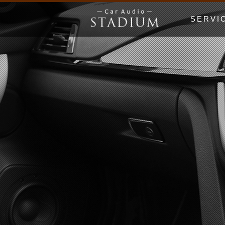
SERVI
ドア制振〜極
エンクロージ
Price Lis
MUSIC WO
漫画でわかる
初心者の日 Be
ホームオーデ