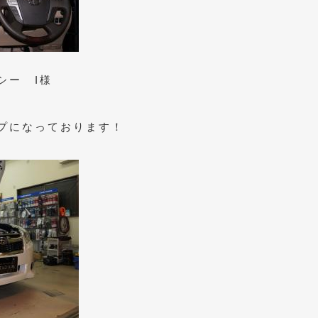
シー I様
プになっております！