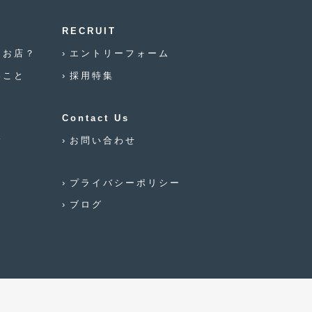
2019年7月
(17)
RECRUIT
2019年6月
(16)
なお店？
エントリーフォーム
2019年5月
(21)
いこと
採用特集
2019年4月
(6)
2019年3月
(1)
Contact Us
念
お問い合わせ
2019年2月
(6)
2019年1月
(5)
プライバシーポリシー
2018年12月
(3)
ブログ
2018年11月
(3)
2018年10月
(4)
2018年9月
(8)
2018年8月
(6)