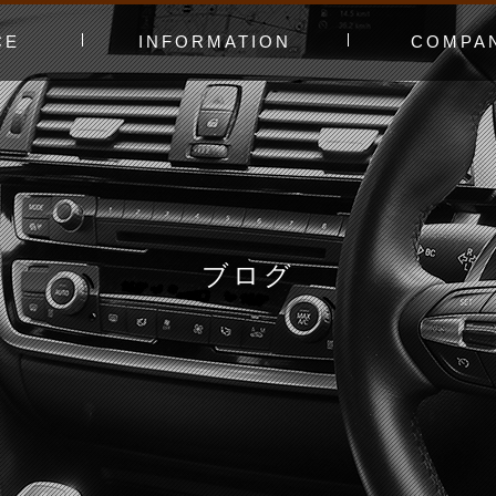
CE
INFORMATION
COMPA
み〜
ャー
t（工賃表）
RLD STADIUM
！よくある質問
ginners DAY
ィオ
カースタってどんなお店？
あえてやっていないこと
会社概要
スタッフ紹介
アクセスマッ
お問い合わせ
ブログ