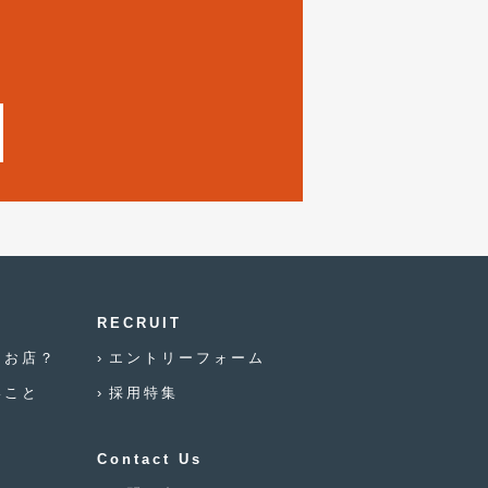
2019年7月
(17)
2019年6月
(16)
2019年5月
(21)
2019年4月
(6)
2019年3月
(1)
2019年2月
(6)
2019年1月
(5)
2018年12月
(3)
RECRUIT
2018年11月
(3)
なお店？
エントリーフォーム
いこと
採用特集
2018年10月
(4)
2018年9月
(8)
Contact Us
2018年8月
(6)