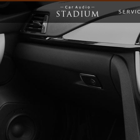
SERVI
ドア制振〜極
エンクロージ
Price Lis
MUSIC WO
漫画でわかる
初心者の日 Be
ホームオーデ