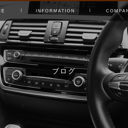
CE
INFORMATION
COMPA
み〜
ャー
t（工賃表）
RLD STADIUM
！よくある質問
ginners DAY
ィオ
カースタってどんなお店？
あえてやっていないこと
会社概要
スタッフ紹介
アクセスマッ
お問い合わせ
ブログ