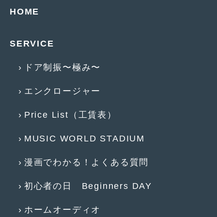
2018年6月
(7)
HOME
2018年4月
(2)
2018年3月
(4)
SERVICE
2018年2月
(8)
ドア制振〜極み〜
2018年1月
(3)
エンクロージャー
2017年12月
(5)
Price List（工賃表）
2017年11月
(4)
2017年10月
(5)
MUSIC WORLD STADIUM
2017年9月
(5)
漫画でわかる！よくある質問
2017年8月
(6)
初心者の日 Beginners DAY
2017年7月
(2)
ホームオーディオ
2017年6月
(4)