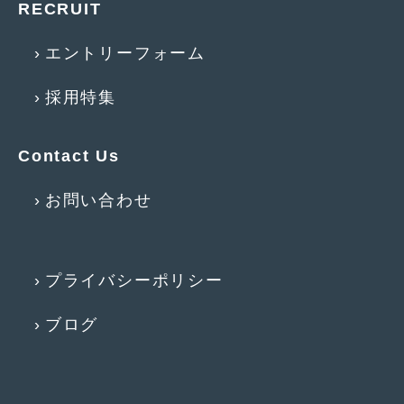
RECRUIT
2016年5月
(1)
2016年4月
(4)
エントリーフォーム
2016年3月
(2)
採用特集
2016年2月
(6)
2016年1月
(4)
Contact Us
2015年12月
(2)
お問い合わせ
2015年11月
(5)
2015年10月
(7)
プライバシーポリシー
2015年9月
(4)
ブログ
2015年8月
(3)
2015年7月
(5)
2015年6月
(13)