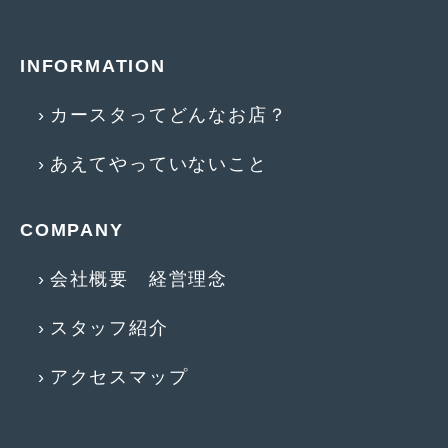
2017年5月
(5)
INFORMATION
2017年4月
(1)
2017年3月
(2)
カースタってどんなお店？
2017年2月
(5)
あえてやっていないこと
2017年1月
(12)
2016年12月
(13)
COMPANY
2016年11月
(10)
会社概要 経営理念
2016年10月
(3)
スタッフ紹介
2016年9月
(5)
アクセスマップ
2016年8月
(4)
2016年7月
(5)