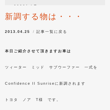
2026年1月
(4)
新調する物は・・・
2025年12月
(3)
2025年10月
(1)
2013.04.25
記事一覧に戻る
2025年8月
(2)
2024年12月
(1)
本日ご紹介させて頂きますお車は
2024年8月
(1)
2024年7月
(1)
ツィーター ミッド サブウーファー 一式を
2024年6月
(1)
2024年4月
(1)
Confidence II Sunriseに新調されます
2024年1月
(1)
トヨタ ノア T様 です。
2023年12月
(2)