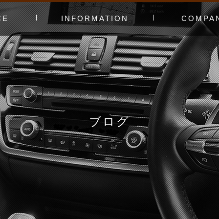
CE
INFORMATION
COMPA
み〜
ャー
t（工賃表）
RLD STADIUM
！よくある質問
ginners DAY
ィオ
カースタってどんなお店？
あえてやっていないこと
会社概要
スタッフ紹介
アクセスマッ
お問い合わせ
ブログ