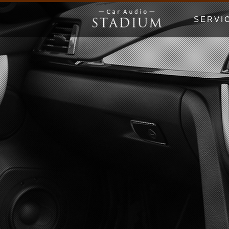
SERVI
ドア制振〜極
エンクロージ
Price Lis
MUSIC WO
漫画でわかる
初心者の日 Be
ホームオーデ