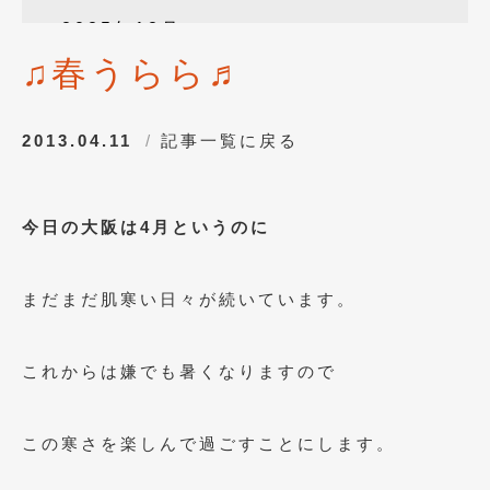
2025年12月
(3)
♫春うらら♬
2025年10月
(1)
2025年8月
(2)
2013.04.11
記事一覧に戻る
2024年12月
(1)
2024年8月
(1)
今日の大阪は4月というのに
2024年7月
(1)
2024年6月
(1)
まだまだ肌寒い日々が続いています。
2024年4月
(1)
2024年1月
(1)
これからは嫌でも暑くなりますので
2023年12月
(2)
この寒さを楽しんで過ごすことにします。
2023年11月
(1)