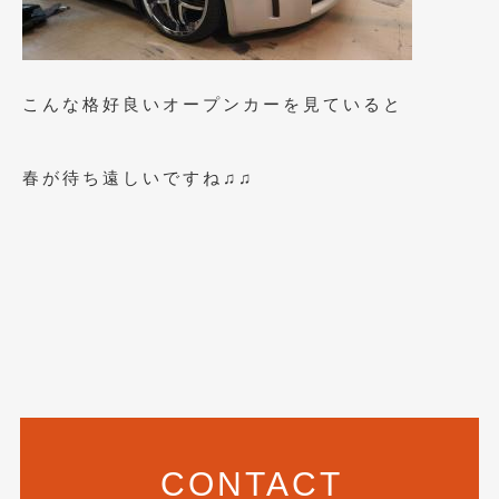
2020年4月
(4)
2020年3月
(4)
2020年2月
(12)
こんな格好良いオープンカーを見ていると
2020年1月
(6)
春が待ち遠しいですね♫♫
2019年12月
(8)
2019年11月
(12)
2019年10月
(7)
2019年9月
(12)
2019年8月
(10)
2019年7月
(17)
2019年6月
(16)
CONTACT
2019年5月
(21)