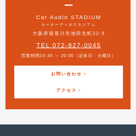
2019年4月
(6)
Car Audio STADIUM
2019年3月
(1)
カーオーディオスタジアム
2019年2月
(6)
大阪府寝屋川市池田北町22-9
2019年1月
(5)
TEL 072-827-0045
営業時間10:30 ～ 20:00（定休日：火曜日）
2018年12月
(3)
2018年11月
(3)
お問い合わせ ›
2018年10月
(4)
アクセス ›
2018年9月
(8)
2018年8月
(6)
2018年7月
(2)
2018年6月
(7)