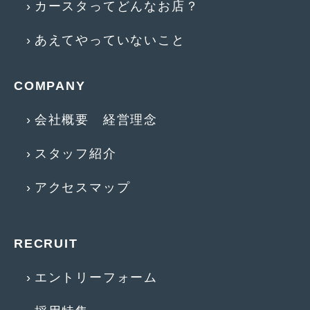
カースタってどんなお店？
2016年4月
(4)
2016年3月
(2)
あえてやっていないこと
2016年2月
(6)
COMPANY
2016年1月
(4)
2015年12月
(2)
会社概要 経営理念
2015年11月
(5)
スタッフ紹介
2015年10月
(7)
アクセスマップ
2015年9月
(4)
2015年8月
(3)
RECRUIT
2015年7月
(5)
エントリーフォーム
2015年6月
(13)
2015年5月
(2)