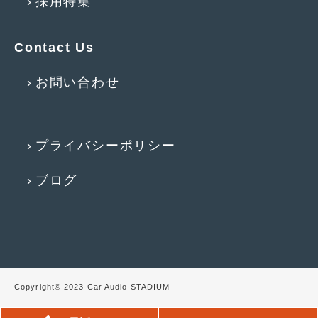
採用特集
2015年4月
(5)
Contact Us
2015年3月
(3)
2015年2月
(8)
お問い合わせ
2015年1月
(11)
2014年12月
(4)
プライバシーポリシー
2014年11月
(4)
ブログ
2014年10月
(4)
2014年9月
(6)
2014年8月
(13)
2014年7月
(4)
Copyright© 2023 Car Audio STADIUM
2014年6月
(5)