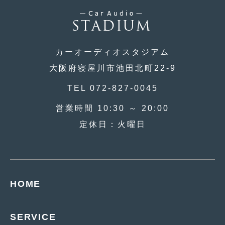
2018年4月
(2)
2018年3月
(4)
2018年2月
(8)
カーオーディオスタジアム
2018年1月
(3)
大阪府寝屋川市池田北町22-9
2017年12月
(5)
TEL 072-827-0045
2017年11月
(4)
営業時間 10:30 ～ 20:00
2017年10月
(5)
定休日：火曜日
2017年9月
(5)
2017年8月
(6)
2017年7月
(2)
HOME
2017年6月
(4)
SERVICE
2017年5月
(5)