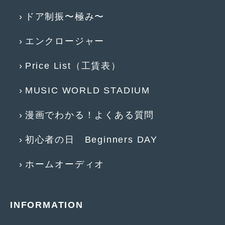
2017年4月
(1)
ドア制振〜極み〜
2017年3月
(2)
エンクロージャー
2017年2月
(5)
Price List（工賃表）
2017年1月
(12)
MUSIC WORLD STADIUM
2016年12月
(13)
2016年11月
(10)
漫画でわかる！よくある質問
2016年10月
(3)
初心者の日 Beginners DAY
2016年9月
(5)
ホームオーディオ
2016年8月
(4)
2016年7月
(5)
INFORMATION
2016年5月
(1)