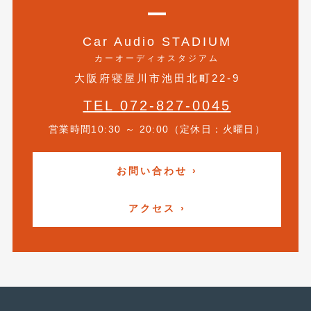
2020年5月
(4)
2020年4月
(4)
Car Audio STADIUM
カーオーディオスタジアム
2020年3月
(4)
大阪府寝屋川市池田北町22-9
2020年2月
(12)
TEL 072-827-0045
2020年1月
(6)
営業時間10:30 ～ 20:00（定休日：火曜日）
2019年12月
(8)
2019年11月
(12)
お問い合わせ ›
2019年10月
(7)
アクセス ›
2019年9月
(12)
2019年8月
(10)
2019年7月
(17)
2019年6月
(16)