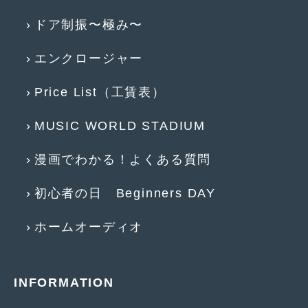
2018年6月
(7)
ドア制振〜極み〜
2018年4月
(2)
エンクロージャー
2018年3月
(4)
2018年2月
(8)
Price List（工賃表）
2018年1月
(3)
MUSIC WORLD STADIUM
2017年12月
(5)
漫画でわかる！よくある質問
2017年11月
(4)
初心者の日 Beginners DAY
2017年10月
(5)
2017年9月
(5)
ホームオーディオ
2017年8月
(6)
2017年7月
(2)
INFORMATION
2017年6月
(4)