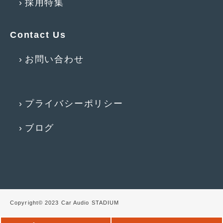
採用特集
2016年5月
(1)
2016年4月
(4)
Contact Us
2016年3月
(2)
お問い合わせ
2016年2月
(6)
2016年1月
(4)
2015年12月
(2)
プライバシーポリシー
2015年11月
(5)
ブログ
2015年10月
(7)
2015年9月
(4)
2015年8月
(3)
2015年7月
(5)
Copyright© 2023 Car Audio STADIUM
2015年6月
(13)