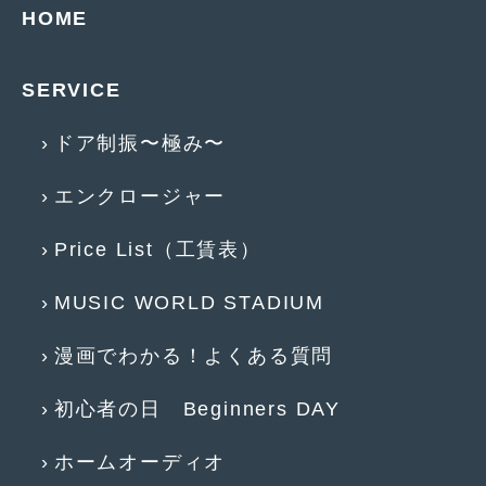
2012年7月
(10)
HOME
2012年6月
(6)
SERVICE
2012年5月
(10)
2012年4月
(15)
ドア制振〜極み〜
2012年3月
(7)
エンクロージャー
2012年2月
(11)
Price List（工賃表）
2012年1月
(23)
MUSIC WORLD STADIUM
2011年12月
(20)
2011年11月
(12)
漫画でわかる！よくある質問
2011年10月
(11)
初心者の日 Beginners DAY
2011年9月
(12)
ホームオーディオ
2011年8月
(14)