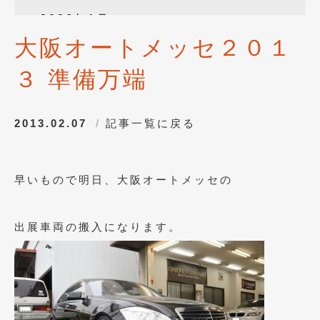
2026年1月
(4)
大阪オートメッセ２０１
2025年12月
(3)
３ 準備万端
2025年10月
(1)
2025年8月
(2)
2013.02.07
記事一覧に戻る
2024年12月
(1)
2024年8月
(1)
早いもので明日、大阪オートメッセの
2024年7月
(1)
2024年6月
(1)
出展車両の搬入になります。
2024年4月
(1)
2024年1月
(1)
2023年12月
(2)