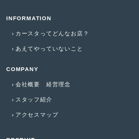
2011年7月
(23)
INFORMATION
2011年6月
(12)
カースタってどんなお店？
2011年5月
(6)
2011年4月
(9)
あえてやっていないこと
2011年3月
(10)
COMPANY
2011年2月
(8)
2011年1月
(13)
会社概要 経営理念
2010年12月
(15)
スタッフ紹介
2010年11月
(25)
アクセスマップ
2010年10月
(9)
2010年9月
(3)