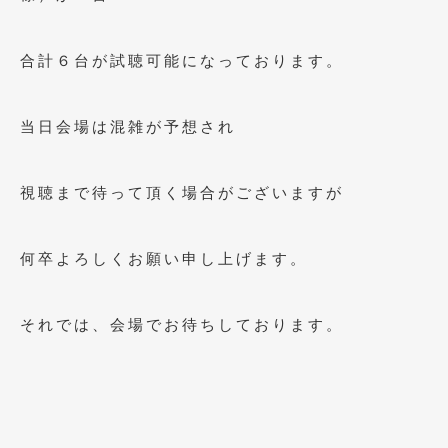
2015年5月
(2)
合計６台が試聴可能になっております。
2015年4月
(5)
2015年3月
(3)
当日会場は混雑が予想され
2015年2月
(8)
2015年1月
(11)
視聴まで待って頂く場合がございますが
2014年12月
(4)
何卒よろしくお願い申し上げます。
2014年11月
(4)
2014年10月
(4)
それでは、会場でお待ちしております。
2014年9月
(6)
2014年8月
(13)
2014年7月
(4)