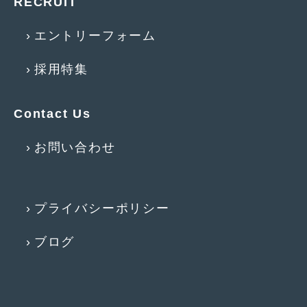
RECRUIT
2010年8月
(11)
エントリーフォーム
2010年7月
(5)
2010年6月
(5)
採用特集
2010年5月
(12)
Contact Us
2010年4月
(3)
2010年3月
(2)
お問い合わせ
2010年2月
(6)
2010年1月
(12)
プライバシーポリシー
2009年12月
(7)
ブログ
2009年11月
(7)
2009年10月
(6)
2009年9月
(5)