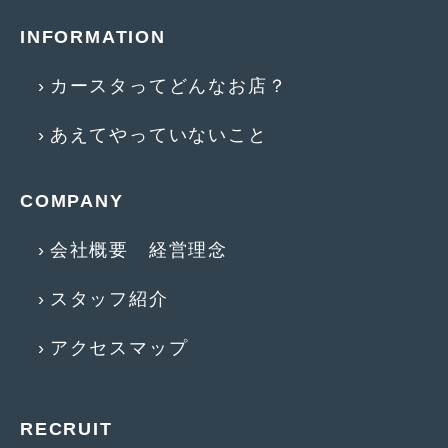
2018年4月
(2)
INFORMATION
2018年3月
(4)
カースタってどんなお店？
2018年2月
(8)
2018年1月
(3)
あえてやっていないこと
2017年12月
(5)
COMPANY
2017年11月
(4)
2017年10月
(5)
会社概要 経営理念
2017年9月
(5)
スタッフ紹介
2017年8月
(6)
アクセスマップ
2017年7月
(2)
2017年6月
(4)
RECRUIT
2017年5月
(5)