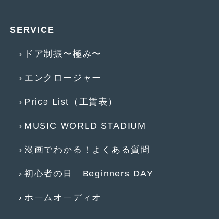
2019年4月
(6)
SERVICE
2019年3月
(1)
2019年2月
(6)
ドア制振〜極み〜
2019年1月
(5)
エンクロージャー
2018年12月
(3)
Price List（工賃表）
2018年11月
(3)
MUSIC WORLD STADIUM
2018年10月
(4)
2018年9月
(8)
漫画でわかる！よくある質問
2018年8月
(6)
初心者の日 Beginners DAY
2018年7月
(2)
ホームオーディオ
2018年6月
(7)