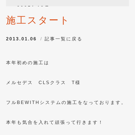
2025年12月
(3)
施工スタート
2025年10月
(1)
2025年8月
(2)
2013.01.06
記事一覧に戻る
2024年12月
(1)
2024年8月
(1)
本年初めの施工は
2024年7月
(1)
2024年6月
(1)
メルセデス CLSクラス T様
2024年4月
(1)
2024年1月
(1)
フルBEWITHシステムの施工をなっております。
2023年12月
(2)
本年も気合を入れて頑張って行きます！
2023年11月
(1)