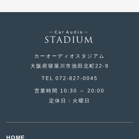
2020年4月
(4)
2020年3月
(4)
2020年2月
(12)
2020年1月
(6)
2019年12月
(8)
カーオーディオスタジアム
2019年11月
(12)
大阪府寝屋川市池田北町22-9
2019年10月
(7)
TEL 072-827-0045
2019年9月
(12)
営業時間 10:30 ～ 20:00
2019年8月
(10)
定休日：火曜日
2019年7月
(17)
2019年6月
(16)
2019年5月
(21)
HOME