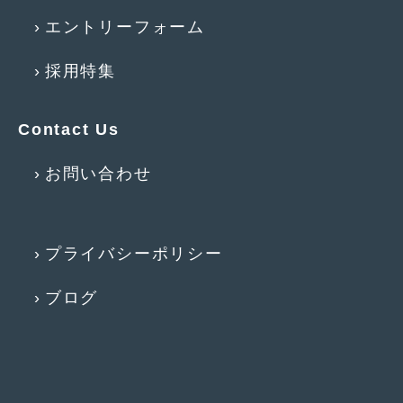
エントリーフォーム
2017年4月
(1)
2017年3月
(2)
採用特集
2017年2月
(5)
Contact Us
2017年1月
(12)
2016年12月
(13)
お問い合わせ
2016年11月
(10)
2016年10月
(3)
プライバシーポリシー
2016年9月
(5)
ブログ
2016年8月
(4)
2016年7月
(5)
2016年5月
(1)