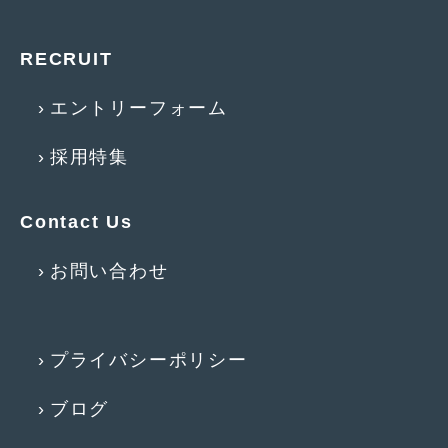
2016年5月
(1)
2016年4月
(4)
RECRUIT
2016年3月
(2)
エントリーフォーム
2016年2月
(6)
採用特集
2016年1月
(4)
2015年12月
(2)
Contact Us
2015年11月
(5)
お問い合わせ
2015年10月
(7)
2015年9月
(4)
プライバシーポリシー
2015年8月
(3)
2015年7月
(5)
ブログ
2015年6月
(13)