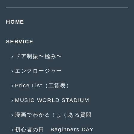
2018年6月
(7)
2018年4月
(2)
HOME
2018年3月
(4)
2018年2月
(8)
SERVICE
2018年1月
(3)
ドア制振〜極み〜
2017年12月
(5)
エンクロージャー
2017年11月
(4)
2017年10月
(5)
Price List（工賃表）
2017年9月
(5)
MUSIC WORLD STADIUM
2017年8月
(6)
漫画でわかる！よくある質問
2017年7月
(2)
初心者の日 Beginners DAY
2017年6月
(4)