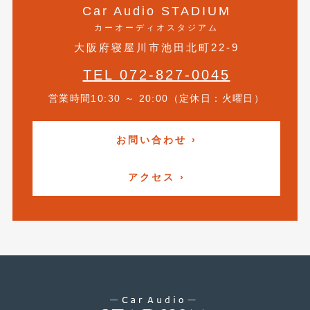
Car Audio STADIUM
2021年4月
(1)
カーオーディオスタジアム
2021年3月
(1)
大阪府寝屋川市池田北町22-9
2021年1月
TEL 072-827-0045
(2)
営業時間10:30 ～ 20:00（定休日：火曜日）
2020年12月
(2)
2020年11月
(2)
お問い合わせ ›
2020年10月
(1)
アクセス ›
2020年9月
(3)
2020年8月
(4)
2020年7月
(3)
2020年6月
(2)
2020年5月
(4)