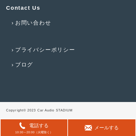
Contact Us
2017年4月
(1)
2017年3月
(2)
お問い合わせ
2017年2月
(5)
2017年1月
(12)
プライバシーポリシー
2016年12月
(13)
ブログ
2016年11月
(10)
2016年10月
(3)
2016年9月
(5)
2016年8月
(4)
Copyright© 2023 Car Audio STADIUM
2016年7月
(5)
電話する
2016年5月
(1)
メールする
10:30～20:00（火曜除く）