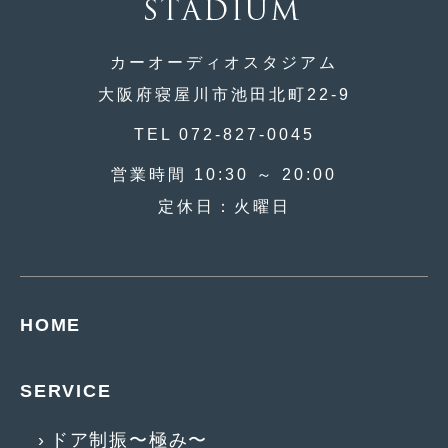
2020年4月
(4)
2020年3月
(4)
カーオーディオスタジアム
2020年2月
(12)
大阪府寝屋川市池田北町22-9
2020年1月
(6)
TEL 072-827-0045
2019年12月
(8)
営業時間 10:30 ～ 20:00
2019年11月
(12)
定休日：火曜日
2019年10月
(7)
2019年9月
(12)
2019年8月
(10)
HOME
2019年7月
(17)
SERVICE
2019年6月
(16)
2019年5月
(21)
ドア制振〜極み〜