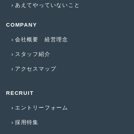
2018年4月
(2)
あえてやっていないこと
2018年3月
(4)
COMPANY
2018年2月
(8)
2018年1月
(3)
会社概要 経営理念
2017年12月
(5)
スタッフ紹介
2017年11月
(4)
アクセスマップ
2017年10月
(5)
2017年9月
(5)
RECRUIT
2017年8月
(6)
エントリーフォーム
2017年7月
(2)
2017年6月
(4)
採用特集
2017年5月
(5)