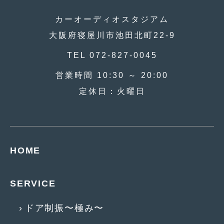
2019年4月
(6)
カーオーディオスタジアム
2019年3月
(1)
大阪府寝屋川市池田北町22-9
2019年2月
(6)
TEL 072-827-0045
2019年1月
(5)
営業時間 10:30 ～ 20:00
定休日：火曜日
2018年12月
(3)
2018年11月
(3)
2018年10月
(4)
HOME
2018年9月
(8)
2018年8月
(6)
SERVICE
2018年7月
(2)
ドア制振〜極み〜
2018年6月
(7)