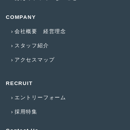
2017年4月
(1)
COMPANY
2017年3月
(2)
会社概要 経営理念
2017年2月
(5)
2017年1月
(12)
スタッフ紹介
2016年12月
(13)
アクセスマップ
2016年11月
(10)
2016年10月
(3)
RECRUIT
2016年9月
(5)
エントリーフォーム
2016年8月
(4)
2016年7月
(5)
採用特集
2016年5月
(1)