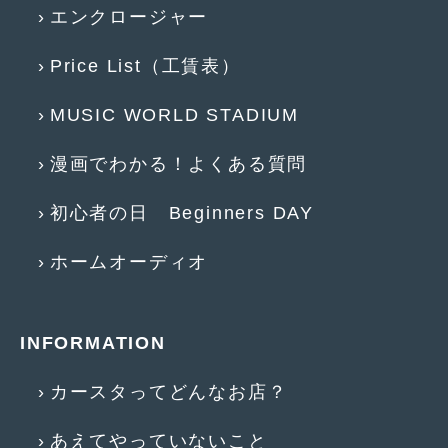
2018年4月
(2)
エンクロージャー
2018年3月
(4)
Price List（工賃表）
2018年2月
(8)
MUSIC WORLD STADIUM
2018年1月
(3)
漫画でわかる！よくある質問
2017年12月
(5)
2017年11月
(4)
初心者の日 Beginners DAY
2017年10月
(5)
ホームオーディオ
2017年9月
(5)
2017年8月
(6)
INFORMATION
2017年7月
(2)
カースタってどんなお店？
2017年6月
(4)
2017年5月
(5)
あえてやっていないこと