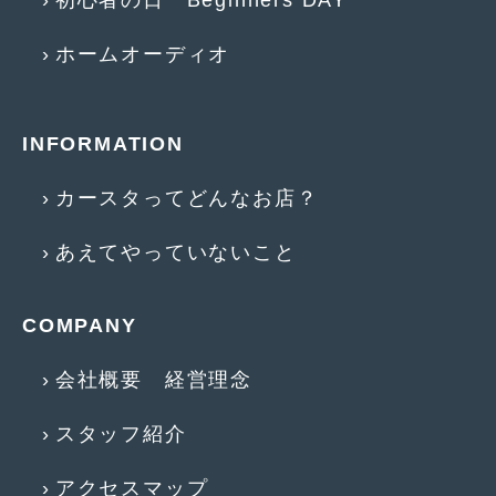
2018年4月
(2)
ホームオーディオ
2018年3月
(4)
2018年2月
(8)
2018年1月
(3)
INFORMATION
2017年12月
(5)
カースタってどんなお店？
2017年11月
(4)
あえてやっていないこと
2017年10月
(5)
2017年9月
(5)
COMPANY
2017年8月
(6)
会社概要 経営理念
2017年7月
(2)
スタッフ紹介
2017年6月
(4)
2017年5月
(5)
アクセスマップ