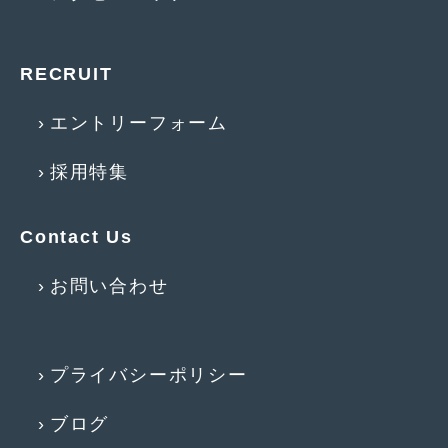
2017年4月
(1)
2017年3月
(2)
RECRUIT
2017年2月
(5)
エントリーフォーム
2017年1月
(12)
採用特集
2016年12月
(13)
2016年11月
(10)
Contact Us
2016年10月
(3)
お問い合わせ
2016年9月
(5)
2016年8月
(4)
プライバシーポリシー
2016年7月
(5)
2016年5月
(1)
ブログ