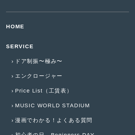
2019年4月
(6)
2019年3月
(1)
HOME
2019年2月
(6)
2019年1月
(5)
SERVICE
2018年12月
(3)
ドア制振〜極み〜
2018年11月
(3)
エンクロージャー
2018年10月
(4)
Price List（工賃表）
2018年9月
(8)
2018年8月
(6)
MUSIC WORLD STADIUM
2018年7月
(2)
漫画でわかる！よくある質問
2018年6月
(7)
初心者の日 Beginners DAY