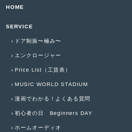
HOME
2019年4月
(6)
2019年3月
(1)
SERVICE
2019年2月
(6)
ドア制振〜極み〜
2019年1月
(5)
2018年12月
(3)
エンクロージャー
2018年11月
(3)
Price List（工賃表）
2018年10月
(4)
MUSIC WORLD STADIUM
2018年9月
(8)
漫画でわかる！よくある質問
2018年8月
(6)
2018年7月
(2)
初心者の日 Beginners DAY
2018年6月
(7)
ホームオーディオ