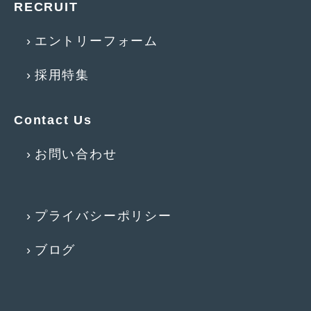
RECRUIT
2017年4月
(1)
エントリーフォーム
2017年3月
(2)
採用特集
2017年2月
(5)
2017年1月
(12)
Contact Us
2016年12月
(13)
お問い合わせ
2016年11月
(10)
2016年10月
(3)
2016年9月
(5)
プライバシーポリシー
2016年8月
(4)
ブログ
2016年7月
(5)
2016年5月
(1)