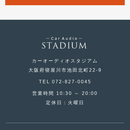
2020年4月
(4)
2020年3月
(4)
2020年2月
(12)
2020年1月
(6)
2019年12月
(8)
2019年11月
(12)
カーオーディオスタジアム
大阪府寝屋川市池田北町22-9
2019年10月
(7)
2019年9月
TEL 072-827-0045
(12)
2019年8月
(10)
営業時間 10:30 ～ 20:00
定休日：火曜日
2019年7月
(17)
2019年6月
(16)
2019年5月
(21)