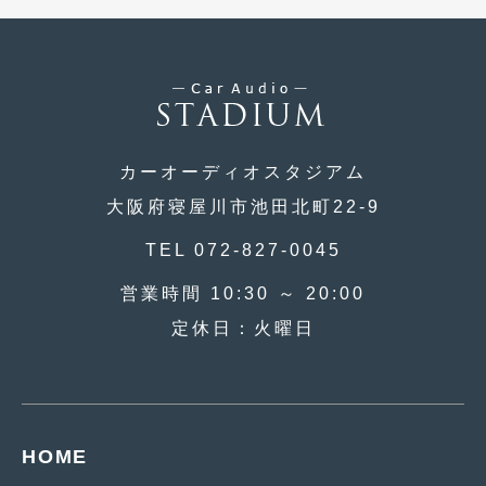
2020年4月
(4)
2020年3月
(4)
2020年2月
(12)
2020年1月
(6)
カーオーディオスタジアム
2019年12月
(8)
大阪府寝屋川市池田北町22-9
2019年11月
(12)
TEL 072-827-0045
2019年10月
(7)
営業時間 10:30 ～ 20:00
2019年9月
(12)
定休日：火曜日
2019年8月
(10)
2019年7月
(17)
2019年6月
(16)
HOME
2019年5月
(21)