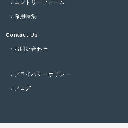
エントリーフォーム
2017年4月
(1)
採用特集
2017年3月
(2)
2017年2月
(5)
Contact Us
2017年1月
(12)
お問い合わせ
2016年12月
(13)
2016年11月
(10)
プライバシーポリシー
2016年10月
(3)
2016年9月
(5)
ブログ
2016年8月
(4)
2016年7月
(5)
2016年5月
(1)