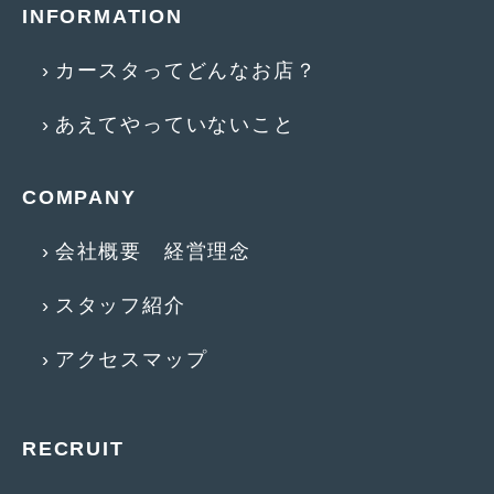
2018年4月
(2)
INFORMATION
2018年3月
(4)
カースタってどんなお店？
2018年2月
(8)
あえてやっていないこと
2018年1月
(3)
2017年12月
(5)
COMPANY
2017年11月
(4)
会社概要 経営理念
2017年10月
(5)
スタッフ紹介
2017年9月
(5)
2017年8月
(6)
アクセスマップ
2017年7月
(2)
2017年6月
(4)
RECRUIT
2017年5月
(5)