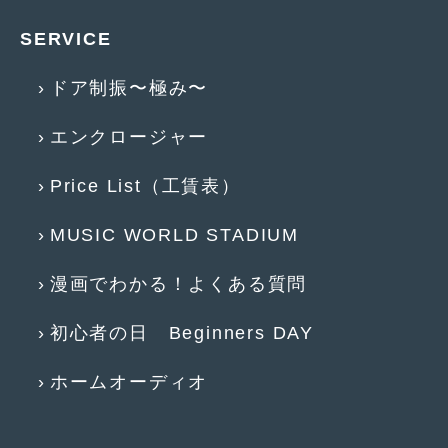
2019年4月
(6)
SERVICE
2019年3月
(1)
ドア制振〜極み〜
2019年2月
(6)
エンクロージャー
2019年1月
(5)
Price List（工賃表）
2018年12月
(3)
2018年11月
(3)
MUSIC WORLD STADIUM
2018年10月
(4)
漫画でわかる！よくある質問
2018年9月
(8)
初心者の日 Beginners DAY
2018年8月
(6)
2018年7月
(2)
ホームオーディオ
2018年6月
(7)