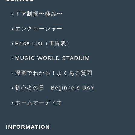
2018年4月
(2)
ドア制振〜極み〜
2018年3月
(4)
2018年2月
(8)
エンクロージャー
2018年1月
(3)
Price List（工賃表）
2017年12月
(5)
MUSIC WORLD STADIUM
2017年11月
(4)
漫画でわかる！よくある質問
2017年10月
(5)
2017年9月
(5)
初心者の日 Beginners DAY
2017年8月
(6)
ホームオーディオ
2017年7月
(2)
2017年6月
(4)
INFORMATION
2017年5月
(5)