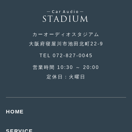
2019年4月
(6)
2019年3月
(1)
2019年2月
(6)
カーオーディオスタジアム
2019年1月
(5)
大阪府寝屋川市池田北町22-9
2018年12月
(3)
TEL 072-827-0045
2018年11月
(3)
営業時間 10:30 ～ 20:00
定休日：火曜日
2018年10月
(4)
2018年9月
(8)
2018年8月
(6)
HOME
2018年7月
(2)
2018年6月
(7)
SERVICE