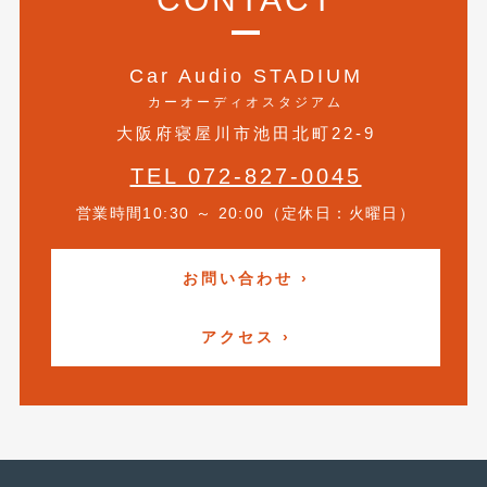
2020年4月
(4)
2020年3月
(4)
Car Audio STADIUM
2020年2月
(12)
カーオーディオスタジアム
大阪府寝屋川市池田北町22-9
2020年1月
(6)
TEL 072-827-0045
2019年12月
(8)
営業時間10:30 ～ 20:00（定休日：火曜日）
2019年11月
(12)
2019年10月
(7)
お問い合わせ ›
2019年9月
(12)
アクセス ›
2019年8月
(10)
2019年7月
(17)
2019年6月
(16)
2019年5月
(21)