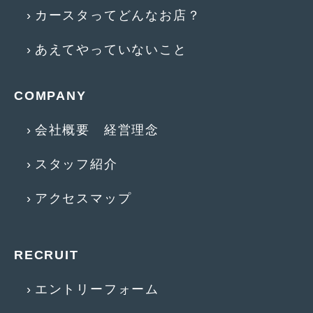
カースタってどんなお店？
2017年4月
(1)
2017年3月
(2)
あえてやっていないこと
2017年2月
(5)
COMPANY
2017年1月
(12)
会社概要 経営理念
2016年12月
(13)
2016年11月
(10)
スタッフ紹介
2016年10月
(3)
アクセスマップ
2016年9月
(5)
2016年8月
(4)
RECRUIT
2016年7月
(5)
エントリーフォーム
2016年5月
(1)