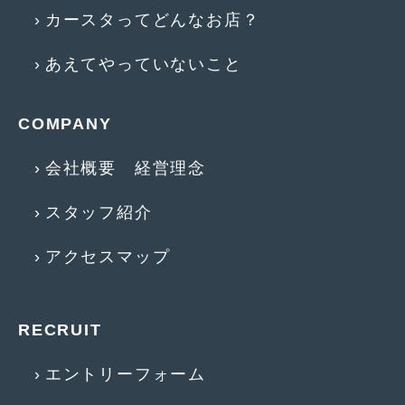
カースタってどんなお店？
2017年4月
(1)
2017年3月
(2)
あえてやっていないこと
2017年2月
(5)
COMPANY
2017年1月
(12)
会社概要 経営理念
2016年12月
(13)
2016年11月
(10)
スタッフ紹介
2016年10月
(3)
アクセスマップ
2016年9月
(5)
2016年8月
(4)
RECRUIT
2016年7月
(5)
エントリーフォーム
2016年5月
(1)