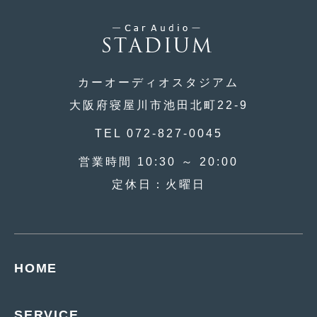
2019年4月
(6)
2019年3月
(1)
2019年2月
(6)
カーオーディオスタジアム
2019年1月
(5)
大阪府寝屋川市池田北町22-9
2018年12月
(3)
TEL 072-827-0045
2018年11月
(3)
営業時間 10:30 ～ 20:00
定休日：火曜日
2018年10月
(4)
2018年9月
(8)
2018年8月
(6)
HOME
2018年7月
(2)
2018年6月
(7)
SERVICE