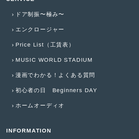
2018年4月
(2)
ドア制振〜極み〜
2018年3月
(4)
2018年2月
(8)
エンクロージャー
2018年1月
(3)
Price List（工賃表）
2017年12月
(5)
MUSIC WORLD STADIUM
2017年11月
(4)
漫画でわかる！よくある質問
2017年10月
(5)
2017年9月
(5)
初心者の日 Beginners DAY
2017年8月
(6)
ホームオーディオ
2017年7月
(2)
2017年6月
(4)
INFORMATION
2017年5月
(5)