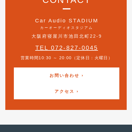
2020年4月
(4)
2020年3月
(4)
Car Audio STADIUM
2020年2月
(12)
カーオーディオスタジアム
大阪府寝屋川市池田北町22-9
2020年1月
(6)
TEL 072-827-0045
2019年12月
(8)
営業時間10:30 ～ 20:00（定休日：火曜日）
2019年11月
(12)
2019年10月
(7)
お問い合わせ ›
2019年9月
(12)
アクセス ›
2019年8月
(10)
2019年7月
(17)
2019年6月
(16)
2019年5月
(21)