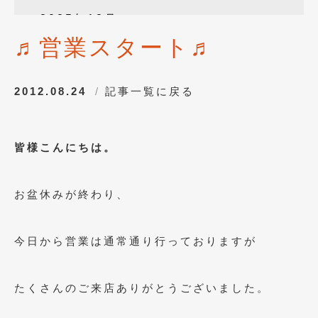
2025年12月
(3)
♬営業スタート♬
2025年10月
(1)
2025年8月
(2)
2012.08.24
記事一覧に戻る
2024年12月
(1)
2024年8月
(1)
皆様こんにちは。
2024年7月
(1)
2024年6月
(1)
お盆休みが終わり、
2024年4月
(1)
2024年1月
(1)
今日から営業は通常通り行っておりますが
2023年12月
(2)
たくさんのご来店ありがとうございました。
2023年11月
(1)