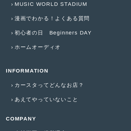
MUSIC WORLD STADIUM
2017年4月
(1)
漫画でわかる！よくある質問
2017年3月
(2)
2017年2月
(5)
初心者の日 Beginners DAY
2017年1月
(12)
ホームオーディオ
2016年12月
(13)
2016年11月
(10)
INFORMATION
2016年10月
(3)
カースタってどんなお店？
2016年9月
(5)
あえてやっていないこと
2016年8月
(4)
2016年7月
(5)
COMPANY
2016年5月
(1)