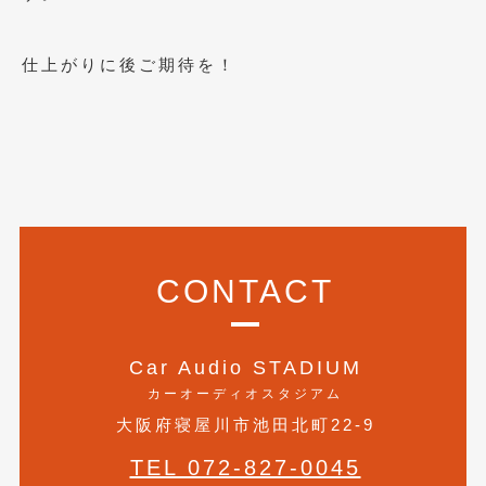
2020年4月
(4)
2020年3月
(4)
仕上がりに後ご期待を！
2020年2月
(12)
2020年1月
(6)
2019年12月
(8)
2019年11月
(12)
2019年10月
(7)
CONTACT
2019年9月
(12)
2019年8月
(10)
Car Audio STADIUM
2019年7月
(17)
カーオーディオスタジアム
大阪府寝屋川市池田北町22-9
2019年6月
(16)
TEL 072-827-0045
2019年5月
(21)