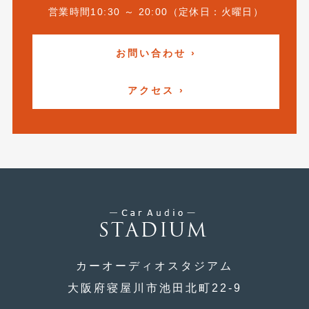
営業時間10:30 ～ 20:00（定休日：火曜日）
2019年4月
(6)
2019年3月
(1)
お問い合わせ ›
2019年2月
(6)
アクセス ›
2019年1月
(5)
2018年12月
(3)
2018年11月
(3)
2018年10月
(4)
2018年9月
(8)
2018年8月
(6)
2018年7月
(2)
カーオーディオスタジアム
大阪府寝屋川市池田北町22-9
2018年6月
(7)