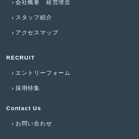
会社概要 経営理念
2016年4月
(4)
2016年3月
(2)
スタッフ紹介
2016年2月
(6)
アクセスマップ
2016年1月
(4)
2015年12月
(2)
RECRUIT
2015年11月
(5)
エントリーフォーム
2015年10月
(7)
採用特集
2015年9月
(4)
2015年8月
(3)
Contact Us
2015年7月
(5)
お問い合わせ
2015年6月
(13)
2015年5月
(2)