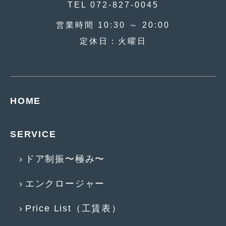
2018年4月
TEL 072-827-0045
(2)
2018年3月
(4)
営業時間 10:30 ～ 20:00
定休日：火曜日
2018年2月
(8)
2018年1月
(3)
2017年12月
(5)
HOME
2017年11月
(4)
2017年10月
(5)
SERVICE
2017年9月
(5)
ドア制振〜極み〜
2017年8月
(6)
2017年7月
(2)
エンクロージャー
2017年6月
(4)
Price List（工賃表）
2017年5月
(5)