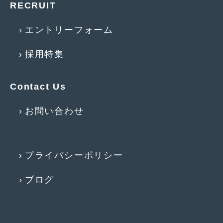
RECRUIT
2012年7月
(10)
2012年6月
(6)
エントリーフォーム
2012年5月
(10)
採用特集
2012年4月
(15)
2012年3月
(7)
Contact Us
2012年2月
(11)
お問い合わせ
2012年1月
(23)
2011年12月
(20)
プライバシーポリシー
2011年11月
(12)
ブログ
2011年10月
(11)
2011年9月
(12)
2011年8月
(14)