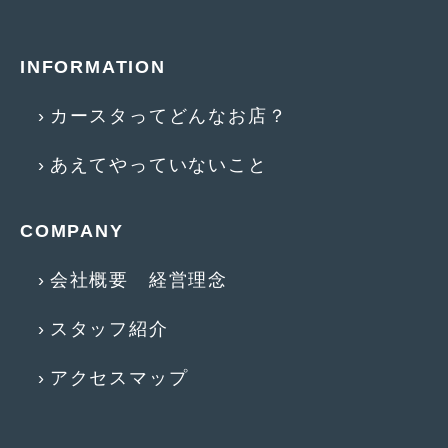
2013年6月
(11)
INFORMATION
2013年5月
(8)
2013年4月
(14)
カースタってどんなお店？
2013年3月
(9)
あえてやっていないこと
2013年2月
(15)
2013年1月
(17)
COMPANY
2012年12月
(19)
会社概要 経営理念
2012年11月
(21)
スタッフ紹介
2012年10月
(23)
アクセスマップ
2012年9月
(25)
2012年8月
(23)