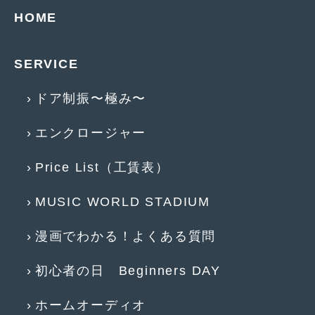
2014年6月
(5)
HOME
2014年5月
(7)
SERVICE
2014年4月
(4)
2014年3月
(5)
ドア制振〜極み〜
2014年2月
(6)
エンクロージャー
2014年1月
(3)
Price List（工賃表）
2013年12月
(6)
2013年11月
(22)
MUSIC WORLD STADIUM
2013年10月
(7)
漫画でわかる！よくある質問
2013年9月
(7)
初心者の日 Beginners DAY
2013年8月
(9)
ホームオーディオ
2013年7月
(13)