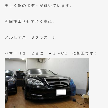
美しく銅のボディが輝いています。
2019年5月
(21)
2019年4月
(6)
今回施工させて頂く車は、
2019年3月
(1)
2019年2月
(6)
メルセデス Ｓクラス と
2019年1月
(5)
ハマーＨ２ ２台に ＡＺ－CC に施工です！
2018年12月
(3)
2018年11月
(3)
2018年10月
(4)
2018年9月
(8)
2018年8月
(6)
2018年7月
(2)