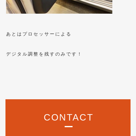
2020年5月
(4)
2020年4月
(4)
2020年3月
(4)
あとはプロセッサーによる
2020年2月
(12)
2020年1月
(6)
デジタル調整を残すのみです！
2019年12月
(8)
2019年11月
(12)
2019年10月
(7)
2019年9月
(12)
2019年8月
(10)
CONTACT
2019年7月
(17)
2019年6月
(16)