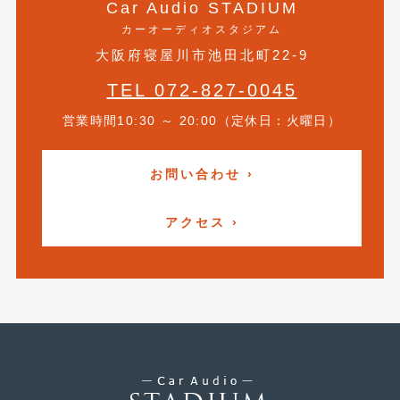
Car Audio STADIUM
2019年5月
(21)
カーオーディオスタジアム
大阪府寝屋川市池田北町22-9
2019年4月
(6)
TEL 072-827-0045
2019年3月
(1)
営業時間10:30 ～ 20:00（定休日：火曜日）
2019年2月
(6)
2019年1月
(5)
お問い合わせ ›
2018年12月
(3)
アクセス ›
2018年11月
(3)
2018年10月
(4)
2018年9月
(8)
2018年8月
(6)
2018年7月
(2)