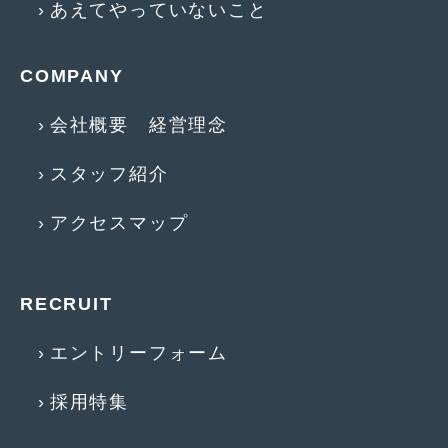
あえてやっていないこと
2016年5月
(1)
2016年4月
(4)
COMPANY
2016年3月
(2)
会社概要 経営理念
2016年2月
(6)
2016年1月
(4)
スタッフ紹介
2015年12月
(2)
アクセスマップ
2015年11月
(5)
2015年10月
(7)
RECRUIT
2015年9月
(4)
エントリーフォーム
2015年8月
(3)
採用特集
2015年7月
(5)
2015年6月
(13)