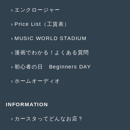
2017年5月
(5)
エンクロージャー
2017年4月
(1)
Price List（工賃表）
2017年3月
(2)
MUSIC WORLD STADIUM
2017年2月
(5)
漫画でわかる！よくある質問
2017年1月
(12)
2016年12月
(13)
初心者の日 Beginners DAY
2016年11月
(10)
ホームオーディオ
2016年10月
(3)
2016年9月
(5)
INFORMATION
2016年8月
(4)
カースタってどんなお店？
2016年7月
(5)