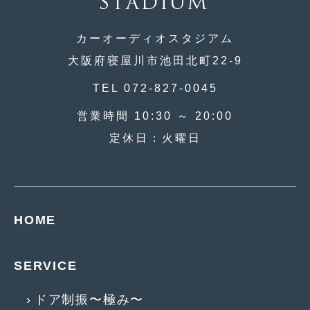
2018年6月
(7)
2018年4月
(2)
カーオーディオスタジアム
2018年3月
大阪府寝屋川市池田北町22-9
(4)
2018年2月
(8)
TEL 072-827-0045
2018年1月
(3)
営業時間 10:30 ～ 20:00
定休日：火曜日
2017年12月
(5)
2017年11月
(4)
2017年10月
(5)
HOME
2017年9月
(5)
2017年8月
(6)
SERVICE
2017年7月
(2)
ドア制振〜極み〜
2017年6月
(4)