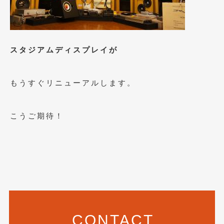
2023年10月
(2)
2023年9月
(1)
2023年8月
(2)
スタジアムディスプレイが
2023年4月
(1)
2022年12月
(1)
もうすぐリニューアルします。
2022年10月
(2)
こうご期待！
2022年8月
(1)
2022年4月
(2)
2022年1月
(3)
2021年12月
(2)
2021年8月
(2)
CONTACT
2021年7月
(7)