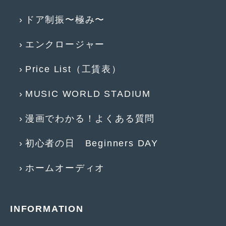
2019年4月
(6)
ドア制振〜極み〜
2019年3月
(1)
エンクロージャー
2019年2月
(6)
Price List（工賃表）
2019年1月
(5)
MUSIC WORLD STADIUM
2018年12月
(3)
2018年11月
(3)
漫画でわかる！よくある質問
2018年10月
(4)
初心者の日 Beginners DAY
2018年9月
(8)
ホームオーディオ
2018年8月
(6)
2018年7月
(2)
INFORMATION
2018年6月
(7)