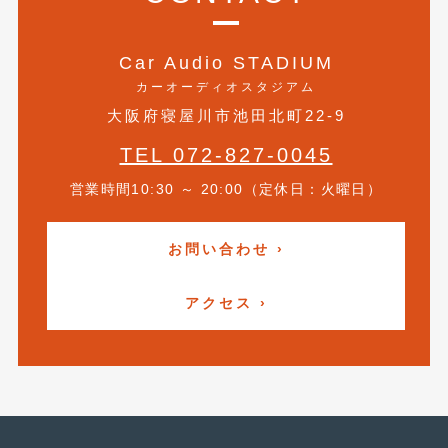
2021年4月
(1)
Car Audio STADIUM
2021年3月
(1)
カーオーディオスタジアム
2021年1月
(2)
大阪府寝屋川市池田北町22-9
2020年12月
(2)
TEL 072-827-0045
2020年11月
(2)
営業時間10:30 ～ 20:00（定休日：火曜日）
2020年10月
(1)
お問い合わせ ›
2020年9月
(3)
2020年8月
(4)
アクセス ›
2020年7月
(3)
2020年6月
(2)
2020年5月
(4)