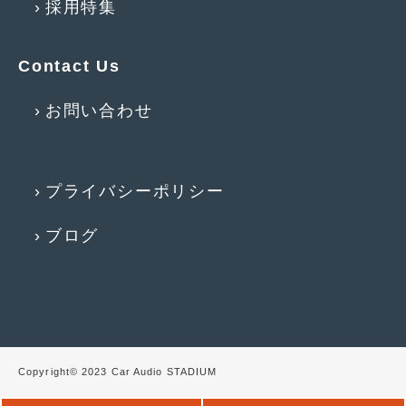
採用特集
2017年4月
(1)
2017年3月
(2)
Contact Us
2017年2月
(5)
お問い合わせ
2017年1月
(12)
2016年12月
(13)
プライバシーポリシー
2016年11月
(10)
ブログ
2016年10月
(3)
2016年9月
(5)
2016年8月
(4)
2016年7月
(5)
Copyright© 2023 Car Audio STADIUM
2016年5月
(1)