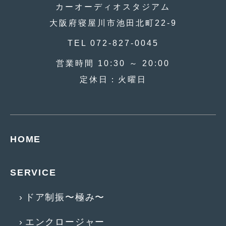
2018年6月
(7)
カーオーディオスタジアム
大阪府寝屋川市池田北町22-9
2018年4月
(2)
TEL 072-827-0045
2018年3月
(4)
営業時間 10:30 ～ 20:00
2018年2月
(8)
定休日：火曜日
2018年1月
(3)
2017年12月
(5)
2017年11月
(4)
HOME
2017年10月
(5)
2017年9月
(5)
SERVICE
2017年8月
(6)
ドア制振〜極み〜
2017年7月
(2)
エンクロージャー
2017年6月
(4)