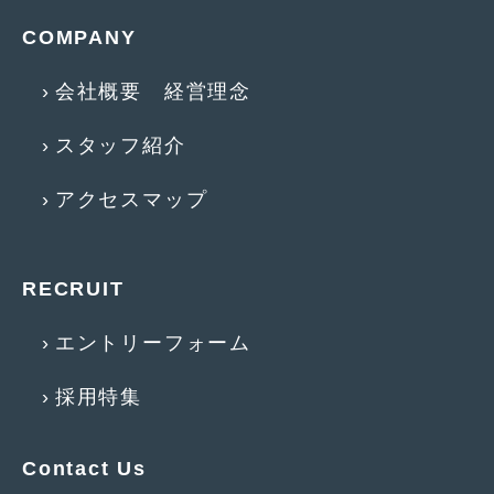
2016年5月
(1)
COMPANY
2016年4月
(4)
会社概要 経営理念
2016年3月
(2)
2016年2月
(6)
スタッフ紹介
2016年1月
(4)
アクセスマップ
2015年12月
(2)
2015年11月
(5)
RECRUIT
2015年10月
(7)
エントリーフォーム
2015年9月
(4)
採用特集
2015年8月
(3)
2015年7月
(5)
Contact Us
2015年6月
(13)