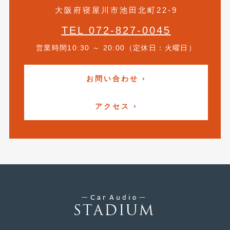
大阪府寝屋川市池田北町22-9
2019年5月
(21)
TEL 072-827-0045
2019年4月
(6)
営業時間10:30 ～ 20:00（定休日：火曜日）
2019年3月
(1)
2019年2月
(6)
お問い合わせ ›
2019年1月
(5)
アクセス ›
2018年12月
(3)
2018年11月
(3)
2018年10月
(4)
2018年9月
(8)
2018年8月
(6)
2018年7月
(2)