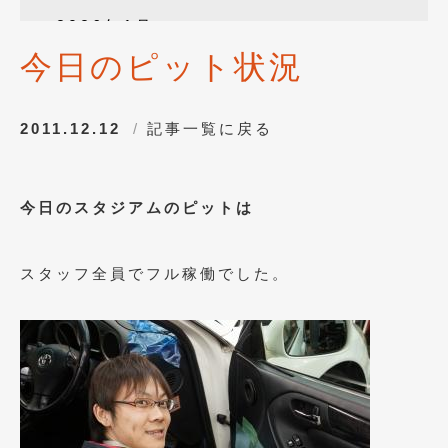
2026年1月
(4)
今日のピット状況
2025年12月
(3)
2025年10月
(1)
2011.12.12
記事一覧に戻る
2025年8月
(2)
2024年12月
(1)
今日のスタジアムのピットは
2024年8月
(1)
2024年7月
(1)
スタッフ全員でフル稼働でした。
2024年6月
(1)
2024年4月
(1)
2024年1月
(1)
2023年12月
(2)