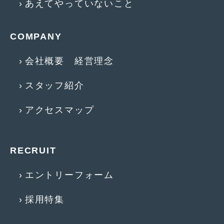
あえてやっていないこと
2016年4月
(4)
2016年3月
(2)
COMPANY
2016年2月
(6)
会社概要 経営理念
2016年1月
(4)
2015年12月
(2)
スタッフ紹介
2015年11月
(5)
アクセスマップ
2015年10月
(7)
2015年9月
(4)
RECRUIT
2015年8月
(3)
エントリーフォーム
2015年7月
(5)
採用特集
2015年6月
(13)
2015年5月
(2)