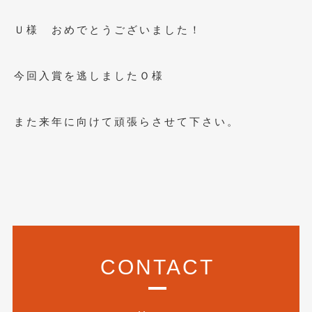
2020年4月
(4)
Ｕ様 おめでとうございました！
2020年3月
(4)
2020年2月
(12)
今回入賞を逃しましたＯ様
2020年1月
(6)
2019年12月
(8)
また来年に向けて頑張らさせて下さい。
2019年11月
(12)
2019年10月
(7)
2019年9月
(12)
2019年8月
(10)
2019年7月
(17)
CONTACT
2019年6月
(16)
2019年5月
(21)