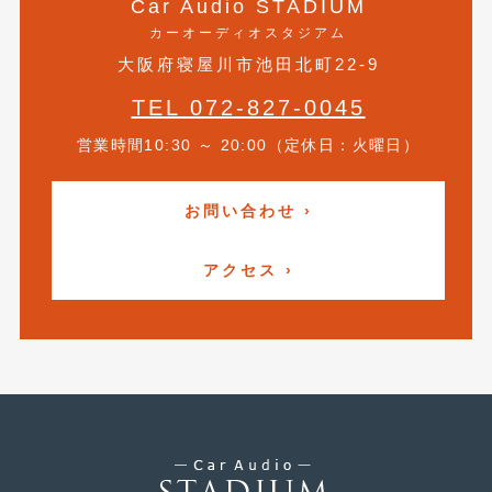
Car Audio STADIUM
2019年4月
(6)
カーオーディオスタジアム
大阪府寝屋川市池田北町22-9
2019年3月
(1)
TEL 072-827-0045
2019年2月
(6)
営業時間10:30 ～ 20:00（定休日：火曜日）
2019年1月
(5)
2018年12月
(3)
お問い合わせ ›
2018年11月
(3)
アクセス ›
2018年10月
(4)
2018年9月
(8)
2018年8月
(6)
2018年7月
(2)
2018年6月
(7)