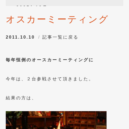
2025年12月
(3)
オスカーミーティング
2025年10月
(1)
2025年8月
(2)
2011.10.10
記事一覧に戻る
2024年12月
(1)
2024年8月
(1)
毎年恒例のオースカーミーティングに
2024年7月
(1)
2024年6月
(1)
今年は、２台参戦させて頂きました。
2024年4月
(1)
2024年1月
(1)
結果の方は、
2023年12月
(2)
2023年11月
(1)