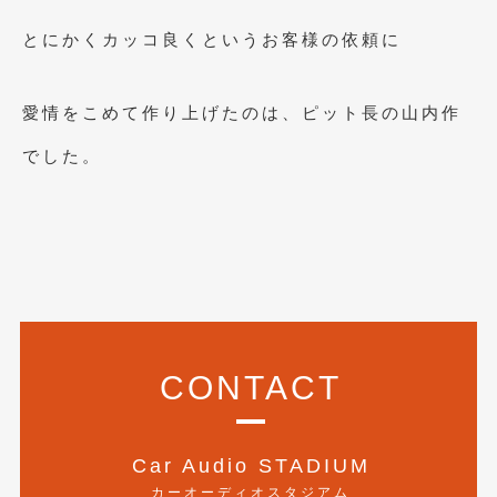
2020年4月
(4)
とにかくカッコ良くというお客様の依頼に
2020年3月
(4)
2020年2月
(12)
愛情をこめて作り上げたのは、ピット長の山内作
2020年1月
(6)
でした。
2019年12月
(8)
2019年11月
(12)
2019年10月
(7)
2019年9月
(12)
2019年8月
(10)
CONTACT
2019年7月
(17)
2019年6月
(16)
Car Audio STADIUM
2019年5月
(21)
カーオーディオスタジアム