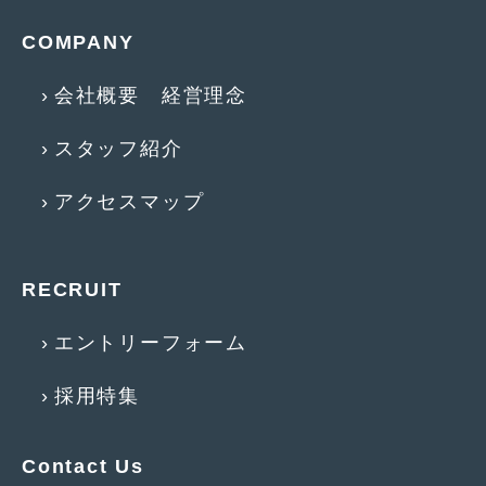
2016年4月
(4)
COMPANY
2016年3月
(2)
会社概要 経営理念
2016年2月
(6)
2016年1月
(4)
スタッフ紹介
2015年12月
(2)
アクセスマップ
2015年11月
(5)
2015年10月
(7)
RECRUIT
2015年9月
(4)
エントリーフォーム
2015年8月
(3)
2015年7月
(5)
採用特集
2015年6月
(13)
Contact Us
2015年5月
(2)