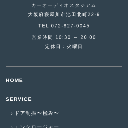
2018年4月
(2)
カーオーディオスタジアム
2018年3月
(4)
大阪府寝屋川市池田北町22-9
2018年2月
(8)
TEL 072-827-0045
2018年1月
(3)
営業時間 10:30 ～ 20:00
定休日：火曜日
2017年12月
(5)
2017年11月
(4)
2017年10月
(5)
HOME
2017年9月
(5)
2017年8月
(6)
SERVICE
2017年7月
(2)
ドア制振〜極み〜
2017年6月
(4)
2017年5月
(5)
エンクロージャー