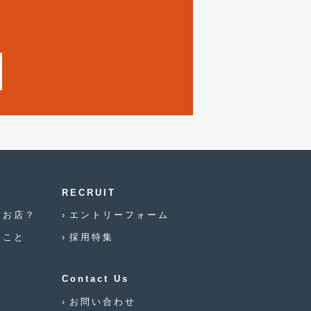
2021年12月
(2)
2021年8月
(2)
2021年7月
(7)
2021年4月
(1)
2021年3月
(1)
2021年1月
(2)
2020年12月
(2)
RECRUIT
2020年11月
(2)
なお店？
エントリーフォーム
2020年10月
(1)
いこと
採用特集
2020年9月
(3)
2020年8月
(4)
Contact Us
念
お問い合わせ
2020年7月
(3)