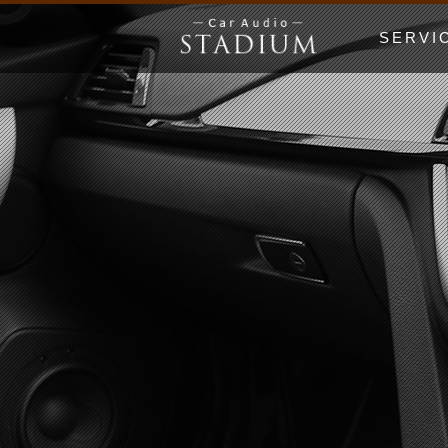
SERVI
ドア制振〜極
エンクロージ
Price Lis
MUSIC WO
漫画でわかる
初心者の日 Be
ホームオーデ