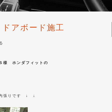
 ドアボード施工
る
Ｓ様 ホンダフィットの
内張りです ↓ ↓