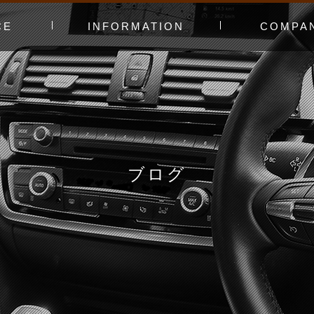
CE
INFORMATION
COMPA
み〜
ャー
t（工賃表）
RLD STADIUM
！よくある質問
ginners DAY
ィオ
カースタってどんなお店？
あえてやっていないこと
会社概要
スタッフ紹介
アクセスマッ
お問い合わせ
ブログ