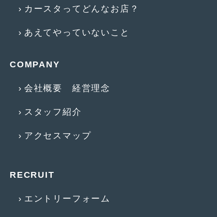
カースタってどんなお店？
2017年4月
(1)
あえてやっていないこと
2017年3月
(2)
2017年2月
(5)
COMPANY
2017年1月
(12)
会社概要 経営理念
2016年12月
(13)
2016年11月
(10)
スタッフ紹介
2016年10月
(3)
アクセスマップ
2016年9月
(5)
2016年8月
(4)
RECRUIT
2016年7月
(5)
エントリーフォーム
2016年5月
(1)