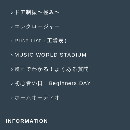
2018年4月
(2)
ドア制振〜極み〜
2018年3月
(4)
2018年2月
(8)
エンクロージャー
2018年1月
(3)
Price List（工賃表）
2017年12月
(5)
MUSIC WORLD STADIUM
2017年11月
(4)
漫画でわかる！よくある質問
2017年10月
(5)
2017年9月
(5)
初心者の日 Beginners DAY
2017年8月
(6)
ホームオーディオ
2017年7月
(2)
2017年6月
(4)
INFORMATION
2017年5月
(5)