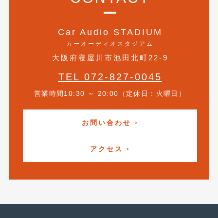
2020年4月
(4)
2020年3月
(4)
Car Audio STADIUM
2020年2月
(12)
カーオーディオスタジアム
大阪府寝屋川市池田北町22-9
2020年1月
(6)
TEL 072-827-0045
2019年12月
(8)
営業時間10:30 ～ 20:00（定休日：火曜日）
2019年11月
(12)
2019年10月
(7)
お問い合わせ ›
2019年9月
(12)
アクセス ›
2019年8月
(10)
2019年7月
(17)
2019年6月
(16)
2019年5月
(21)