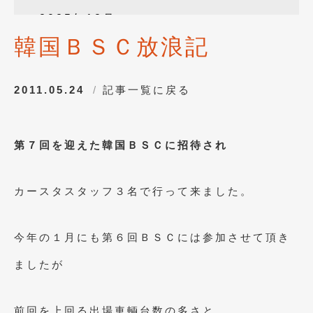
2025年12月
(3)
韓国ＢＳＣ放浪記
2025年10月
(1)
2025年8月
(2)
2011.05.24
記事一覧に戻る
2024年12月
(1)
2024年8月
(1)
第７回を迎えた韓国ＢＳＣに招待され
2024年7月
(1)
2024年6月
(1)
カースタスタッフ３名で行って来ました。
2024年4月
(1)
2024年1月
(1)
今年の１月にも第６回ＢＳＣには参加させて頂き
2023年12月
(2)
ましたが
2023年11月
(1)
前回を上回る出場車輌台数の多さと