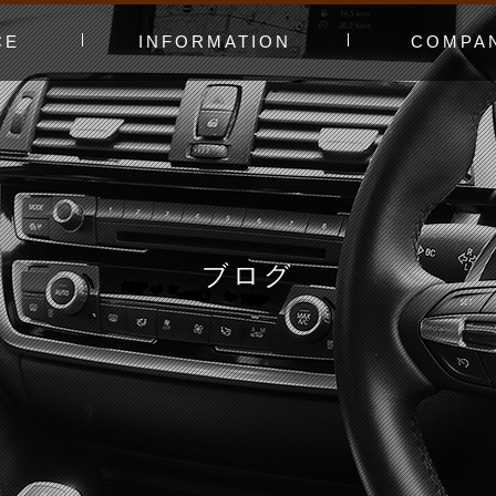
CE
INFORMATION
COMPA
み〜
ャー
t（工賃表）
RLD STADIUM
！よくある質問
ginners DAY
ィオ
カースタってどんなお店？
あえてやっていないこと
会社概要
スタッフ紹介
アクセスマッ
お問い合わせ
ブログ