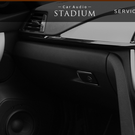
SERVI
ドア制振〜極
エンクロージ
Price Lis
MUSIC WO
漫画でわかる
初心者の日 Be
ホームオーデ