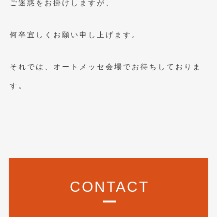
ご迷惑をお掛けしますが、
2016年5月
(1)
2016年4月
(4)
何卒宜しくお願い申し上げます。
2016年3月
(2)
2016年2月
(6)
それでは、オートメッセ会場でお待ちしておりま
2016年1月
(4)
す。
2015年12月
(2)
2015年11月
(5)
2015年10月
(7)
2015年9月
(4)
2015年8月
(3)
CONTACT
2015年7月
(5)
2015年6月
(13)