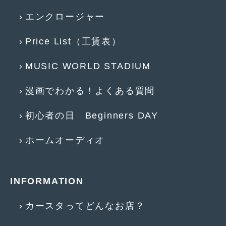
エンクロージャー
2013年6月
(11)
2013年5月
(8)
Price List（工賃表）
2013年4月
(14)
MUSIC WORLD STADIUM
2013年3月
(9)
漫画でわかる！よくある質問
2013年2月
(15)
2013年1月
(17)
初心者の日 Beginners DAY
2012年12月
(19)
ホームオーディオ
2012年11月
(21)
2012年10月
(23)
INFORMATION
2012年9月
(25)
カースタってどんなお店？
2012年8月
(23)