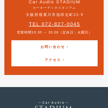
Car Audio STADIUM
2015年5月
(2)
カーオーディオスタジアム
大阪府寝屋川市池田北町22-9
2015年4月
(5)
TEL 072-827-0045
2015年3月
(3)
営業時間10:30 ～ 20:00（定休日：火曜日）
2015年2月
(8)
2015年1月
(11)
お問い合わせ ›
2014年12月
(4)
アクセス ›
2014年11月
(4)
2014年10月
(4)
2014年9月
(6)
2014年8月
(13)
2014年7月
(4)