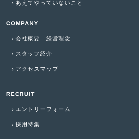
あえてやっていないこと
2012年7月
(10)
2012年6月
(6)
COMPANY
2012年5月
(10)
会社概要 経営理念
2012年4月
(15)
2012年3月
(7)
スタッフ紹介
2012年2月
(11)
アクセスマップ
2012年1月
(23)
2011年12月
(20)
RECRUIT
2011年11月
(12)
エントリーフォーム
2011年10月
(11)
採用特集
2011年9月
(12)
2011年8月
(14)