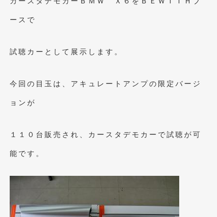
カースタデモカーＢＭＷ Ｘ６をＢＥＷＩＴＨブ
2023年11月
(1)
ースで
2023年10月
(2)
2023年9月
(1)
試聴カーとして展示します。
2023年8月
(2)
2023年4月
(1)
今回の目玉は、アキュレートアンプの限定バージ
2022年12月
(1)
ョンが
2022年10月
(2)
１１０台販売され、カースタデモカーで試聴が可
2022年8月
(1)
能です。
2022年4月
(2)
2022年1月
(3)
2021年12月
(2)
2021年8月
(2)