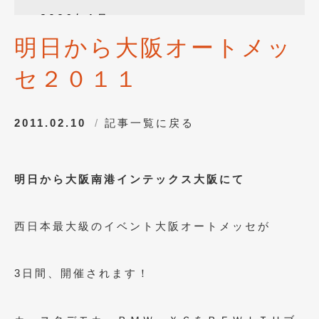
2026年1月
(4)
明日から大阪オートメッ
2025年12月
(3)
セ２０１１
2025年10月
(1)
2025年8月
(2)
2011.02.10
記事一覧に戻る
2024年12月
(1)
2024年8月
(1)
明日から大阪南港インテックス大阪にて
2024年7月
(1)
2024年6月
(1)
西日本最大級のイベント大阪オートメッセが
2024年4月
(1)
2024年1月
(1)
3日間、開催されます！
2023年12月
(2)