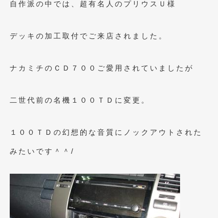
自作派の中では、超有名人のプリウスＵ様
2021年4月
(1)
2021年3月
(1)
デッキの加工取付でご来店されました。
2021年1月
(2)
ナカミチのＣＤ７００ご愛用されていましたが
2020年12月
(2)
2020年11月
(2)
二世代前の名機１００ＴＤに変更。
2020年10月
(1)
2020年9月
(3)
１００ＴＤの幻想的な音質にノックアウトされた
2020年8月
(4)
みたいです＾＾/
2020年7月
(3)
2020年6月
(2)
2020年5月
(4)