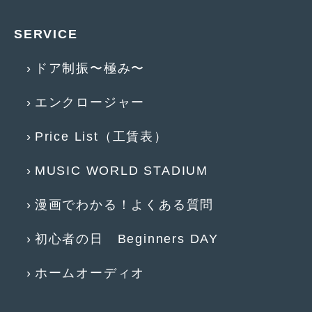
2016年4月
(4)
SERVICE
2016年3月
(2)
2016年2月
(6)
ドア制振〜極み〜
2016年1月
(4)
エンクロージャー
2015年12月
(2)
Price List（工賃表）
2015年11月
(5)
MUSIC WORLD STADIUM
2015年10月
(7)
2015年9月
(4)
漫画でわかる！よくある質問
2015年8月
(3)
初心者の日 Beginners DAY
2015年7月
(5)
ホームオーディオ
2015年6月
(13)
2015年5月
(2)