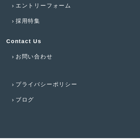
2014年5月
(7)
エントリーフォーム
2014年4月
(4)
採用特集
2014年3月
(5)
2014年2月
(6)
Contact Us
2014年1月
(3)
お問い合わせ
2013年12月
(6)
2013年11月
(22)
プライバシーポリシー
2013年10月
(7)
ブログ
2013年9月
(7)
2013年8月
(9)
2013年7月
(13)
2013年6月
(11)