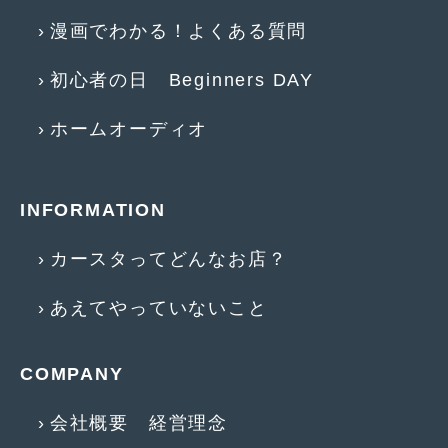
2016年5月
(1)
漫画でわかる！よくある質問
2016年4月
(4)
初心者の日 Beginners DAY
2016年3月
(2)
ホームオーディオ
2016年2月
(6)
2016年1月
(4)
2015年12月
(2)
INFORMATION
2015年11月
(5)
カースタってどんなお店？
2015年10月
(7)
あえてやっていないこと
2015年9月
(4)
2015年8月
(3)
COMPANY
2015年7月
(5)
会社概要 経営理念
2015年6月
(13)