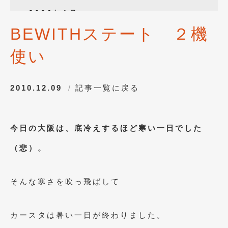
2026年1月
(4)
BEWITHステート ２機
2025年12月
(3)
使い
2025年10月
(1)
2025年8月
(2)
2010.12.09
記事一覧に戻る
2024年12月
(1)
2024年8月
(1)
今日の大阪は、底冷えするほど寒い一日でした
2024年7月
(1)
（悲）。
2024年6月
(1)
2024年4月
(1)
そんな寒さを吹っ飛ばして
2024年1月
(1)
2023年12月
(2)
カースタは暑い一日が終わりました。