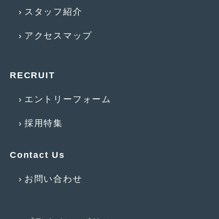
スタッフ紹介
2015年5月
(2)
2015年4月
(5)
アクセスマップ
2015年3月
(3)
2015年2月
(8)
RECRUIT
2015年1月
(11)
エントリーフォーム
2014年12月
(4)
採用特集
2014年11月
(4)
2014年10月
(4)
Contact Us
2014年9月
(6)
お問い合わせ
2014年8月
(13)
2014年7月
(4)