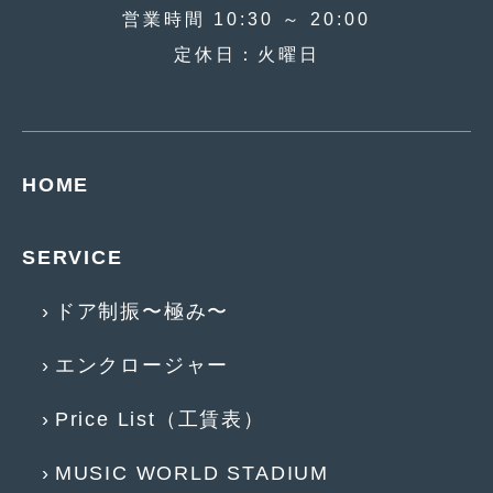
営業時間 10:30 ～ 20:00
2017年5月
(5)
定休日：火曜日
2017年4月
(1)
2017年3月
(2)
2017年2月
(5)
HOME
2017年1月
(12)
2016年12月
(13)
SERVICE
2016年11月
(10)
ドア制振〜極み〜
2016年10月
(3)
エンクロージャー
2016年9月
(5)
Price List（工賃表）
2016年8月
(4)
2016年7月
(5)
MUSIC WORLD STADIUM