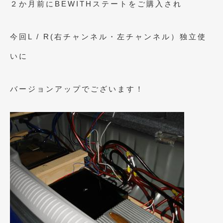
２か月前にBEWITHステートをご購入され
2021年7月
(7)
2021年4月
(1)
今回L / R(右チャンネル・左チャンネル）独立使
2021年3月
(1)
いに
2021年1月
(2)
バージョンアップでございます！
2020年12月
(2)
2020年11月
(2)
2020年10月
(1)
2020年9月
(3)
2020年8月
(4)
2020年7月
(3)
2020年6月
(2)