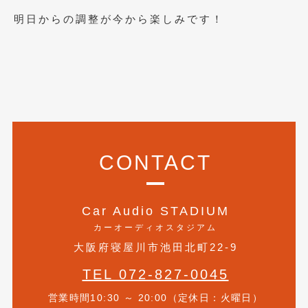
明日からの調整が今から楽しみです！
2019年5月
(21)
2019年4月
(6)
2019年3月
(1)
2019年2月
(6)
2019年1月
(5)
2018年12月
(3)
CONTACT
2018年11月
(3)
2018年10月
(4)
Car Audio STADIUM
カーオーディオスタジアム
2018年9月
(8)
大阪府寝屋川市池田北町22-9
2018年8月
(6)
TEL 072-827-0045
2018年7月
(2)
営業時間10:30 ～ 20:00（定休日：火曜日）