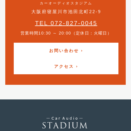
カーオーディオスタジアム
2017年4月
(1)
大阪府寝屋川市池田北町22-9
2017年3月
(2)
TEL 072-827-0045
2017年2月
(5)
営業時間10:30 ～ 20:00（定休日：火曜日）
2017年1月
(12)
お問い合わせ ›
2016年12月
(13)
2016年11月
(10)
アクセス ›
2016年10月
(3)
2016年9月
(5)
2016年8月
(4)
2016年7月
(5)
2016年5月
(1)