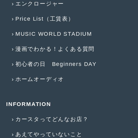
エンクロージャー
2015年4月
(5)
Price List（工賃表）
2015年3月
(3)
MUSIC WORLD STADIUM
2015年2月
(8)
2015年1月
(11)
漫画でわかる！よくある質問
2014年12月
(4)
初心者の日 Beginners DAY
2014年11月
(4)
ホームオーディオ
2014年10月
(4)
2014年9月
(6)
INFORMATION
2014年8月
(13)
2014年7月
(4)
カースタってどんなお店？
2014年6月
(5)
あえてやっていないこと