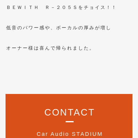
2018年4月
(2)
ＢＥＷＩＴＨ Ｒ－２０５Ｓをチョイス！！
2018年3月
(4)
2018年2月
(8)
低音のパワー感や、ボーカルの厚みが増し
2018年1月
(3)
オーナー様は喜んで帰られました。
2017年12月
(5)
2017年11月
(4)
2017年10月
(5)
2017年9月
(5)
2017年8月
(6)
CONTACT
2017年7月
(2)
2017年6月
(4)
Car Audio STADIUM
2017年5月
(5)