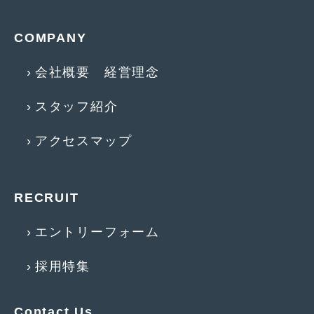
2014年5月
(7)
2014年4月
(4)
COMPANY
2014年3月
(5)
会社概要 経営理念
2014年2月
(6)
スタッフ紹介
2014年1月
(3)
アクセスマップ
2013年12月
(6)
2013年11月
(22)
RECRUIT
2013年10月
(7)
2013年9月
(7)
エントリーフォーム
2013年8月
(9)
採用特集
2013年7月
(13)
2013年6月
(11)
Contact Us