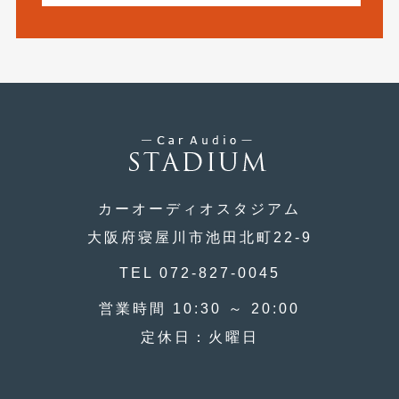
2017年4月
(1)
2017年3月
(2)
2017年2月
(5)
2017年1月
(12)
2016年12月
(13)
2016年11月
(10)
カーオーディオスタジアム
2016年10月
(3)
大阪府寝屋川市池田北町22-9
2016年9月
(5)
TEL 072-827-0045
2016年8月
(4)
営業時間 10:30 ～ 20:00
定休日：火曜日
2016年7月
(5)
2016年5月
(1)