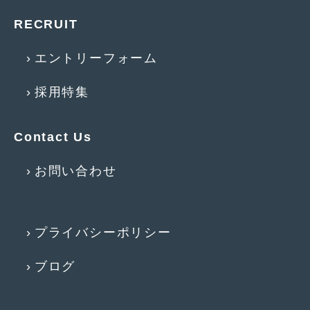
2014年5月
(7)
RECRUIT
2014年4月
(4)
エントリーフォーム
2014年3月
(5)
2014年2月
(6)
採用特集
2014年1月
(3)
Contact Us
2013年12月
(6)
2013年11月
(22)
お問い合わせ
2013年10月
(7)
2013年9月
(7)
プライバシーポリシー
2013年8月
(9)
ブログ
2013年7月
(13)
2013年6月
(11)