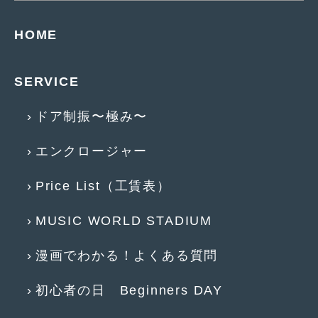
2016年4月
(4)
HOME
2016年3月
(2)
2016年2月
(6)
SERVICE
2016年1月
(4)
ドア制振〜極み〜
2015年12月
(2)
2015年11月
(5)
エンクロージャー
2015年10月
(7)
Price List（工賃表）
2015年9月
(4)
MUSIC WORLD STADIUM
2015年8月
(3)
漫画でわかる！よくある質問
2015年7月
(5)
2015年6月
(13)
初心者の日 Beginners DAY
2015年5月
(2)