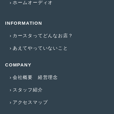
ホームオーディオ
2015年4月
(5)
2015年3月
(3)
INFORMATION
2015年2月
(8)
カースタってどんなお店？
2015年1月
(11)
2014年12月
(4)
あえてやっていないこと
2014年11月
(4)
COMPANY
2014年10月
(4)
会社概要 経営理念
2014年9月
(6)
2014年8月
(13)
スタッフ紹介
2014年7月
(4)
アクセスマップ
2014年6月
(5)