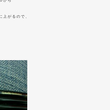
ルから
に上がるので、
。