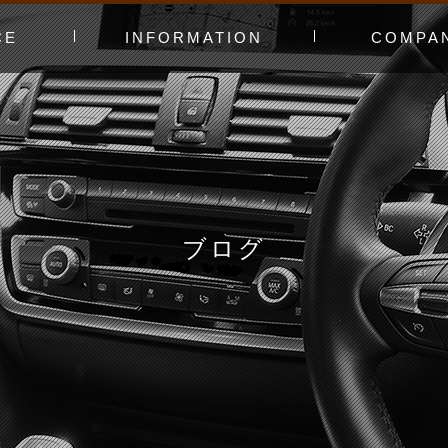
CE
INFORMATION
COMPA
み〜
ャー
t（工賃表）
RLD STADIUM
！よくある質問
ginners DAY
ィオ
カースタってどんなお店？
あえてやっていないこと
会社概要
スタッフ紹介
アクセスマッ
お問い合わせ
ブログ