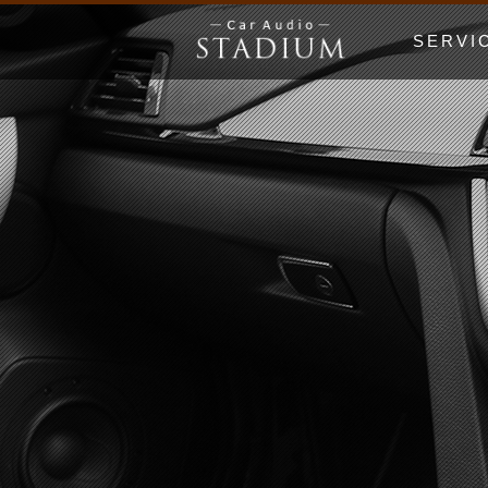
SERVI
ドア制振〜極
エンクロージ
Price Lis
MUSIC WO
漫画でわかる
初心者の日 Be
ホームオーデ