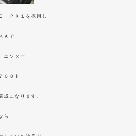
Ｅ ＰＸ１を採用し
スＡで
 エソター
７００Ⅱ
構成になります。
なら