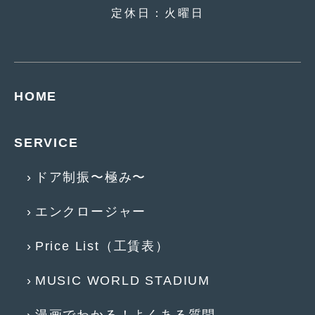
2020年4月
(4)
定休日：火曜日
2020年3月
(4)
2020年2月
(12)
2020年1月
(6)
HOME
2019年12月
(8)
SERVICE
2019年11月
(12)
2019年10月
(7)
ドア制振〜極み〜
2019年9月
(12)
エンクロージャー
2019年8月
(10)
Price List（工賃表）
2019年7月
(17)
MUSIC WORLD STADIUM
2019年6月
(16)
2019年5月
(21)
漫画でわかる！よくある質問