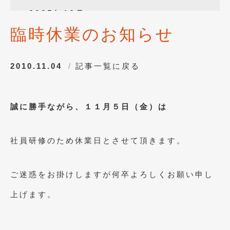
2025年12月
(3)
臨時休業のお知らせ
2025年10月
(1)
2025年8月
(2)
2010.11.04
記事一覧に戻る
2024年12月
(1)
2024年8月
(1)
誠に勝手ながら、１１月５日（金）は
2024年7月
(1)
2024年6月
(1)
社員研修のため休業日とさせて頂きます。
2024年4月
(1)
2024年1月
(1)
ご迷惑をお掛けしますが何卒よろしくお願い申し
2023年12月
(2)
上げます。
2023年11月
(1)