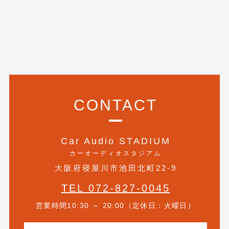
2023年10月
(2)
2023年9月
(1)
2023年8月
(2)
2023年4月
(1)
2022年12月
(1)
CONTACT
2022年10月
(2)
2022年8月
(1)
Car Audio STADIUM
2022年4月
(2)
カーオーディオスタジアム
2022年1月
(3)
大阪府寝屋川市池田北町22-9
2021年12月
(2)
TEL 072-827-0045
2021年8月
(2)
営業時間10:30 ～ 20:00（定休日：火曜日）
2021年7月
(7)