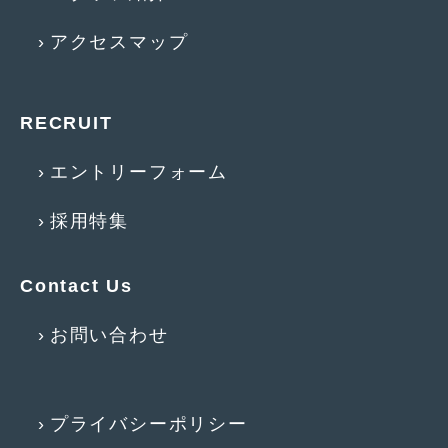
2018年4月
(2)
アクセスマップ
2018年3月
(4)
2018年2月
(8)
RECRUIT
2018年1月
(3)
2017年12月
(5)
エントリーフォーム
2017年11月
(4)
採用特集
2017年10月
(5)
2017年9月
(5)
Contact Us
2017年8月
(6)
お問い合わせ
2017年7月
(2)
2017年6月
(4)
プライバシーポリシー
2017年5月
(5)