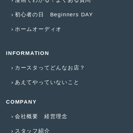
2019年4月
(6)
初心者の日 Beginners DAY
2019年3月
(1)
ホームオーディオ
2019年2月
(6)
2019年1月
(5)
INFORMATION
2018年12月
(3)
2018年11月
(3)
カースタってどんなお店？
2018年10月
(4)
あえてやっていないこと
2018年9月
(8)
2018年8月
(6)
COMPANY
2018年7月
(2)
会社概要 経営理念
2018年6月
(7)
スタッフ紹介