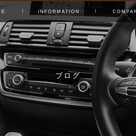
CE
INFORMATION
COMPA
み〜
ャー
t（工賃表）
RLD STADIUM
！よくある質問
ginners DAY
ィオ
カースタってどんなお店？
あえてやっていないこと
会社概要
スタッフ紹介
アクセスマッ
お問い合わせ
ブログ