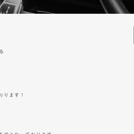
る
おります！