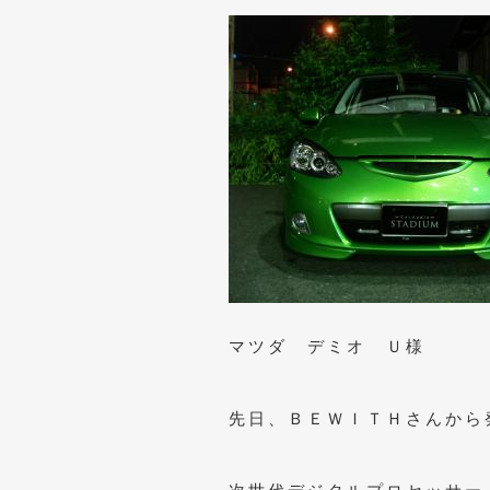
マツダ デミオ Ｕ様
先日、ＢＥＷＩＴＨさんから