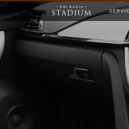
SERVI
ドア制振〜極
エンクロージ
Price Lis
MUSIC WO
漫画でわかる
初心者の日 Be
ホームオーデ