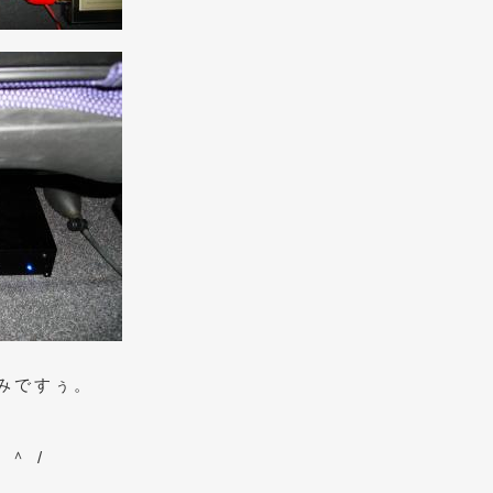
みですぅ。
＾ /