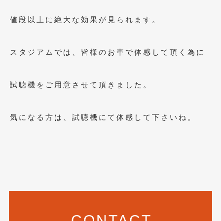
2016年4月
(4)
値段以上に絶大な効果が見られます。
2016年3月
(2)
2016年2月
(6)
スタジアムでは、皆様のお車で体感して頂く為に
2016年1月
(4)
2015年12月
(2)
試聴機をご用意させて頂きました。
2015年11月
(5)
気になる方は、試聴機にて体感して下さいね。
2015年10月
(7)
2015年9月
(4)
2015年8月
(3)
2015年7月
(5)
2015年6月
(13)
CONTACT
2015年5月
(2)