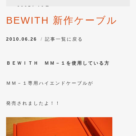
2025年12月
(3)
BEWITH 新作ケーブル
2025年10月
(1)
2025年8月
(2)
2010.06.26
記事一覧に戻る
2024年12月
(1)
2024年8月
(1)
ＢＥＷＩＴＨ ＭＭ－１を使用している方
2024年7月
(1)
2024年6月
(1)
ＭＭ－１専用ハイエンドケーブルが
2024年4月
(1)
2024年1月
(1)
発売されましたよ！！
2023年12月
(2)
2023年11月
(1)