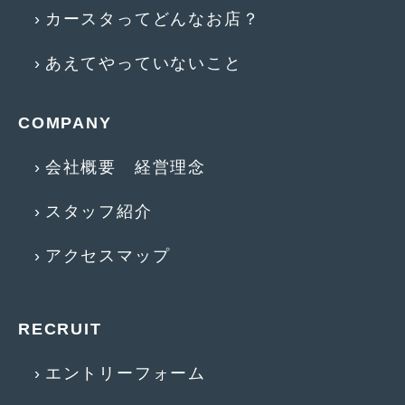
2012年6月
(6)
カースタってどんなお店？
2012年5月
(10)
あえてやっていないこと
2012年4月
(15)
2012年3月
(7)
COMPANY
2012年2月
(11)
会社概要 経営理念
2012年1月
(23)
スタッフ紹介
2011年12月
(20)
アクセスマップ
2011年11月
(12)
2011年10月
(11)
RECRUIT
2011年9月
(12)
2011年8月
(14)
エントリーフォーム
2011年7月
(23)