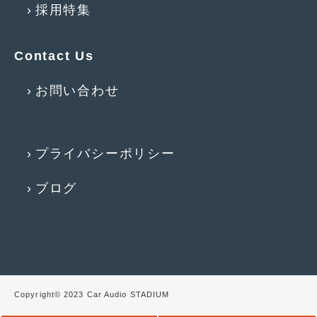
採用特集
2011年6月
(12)
2011年5月
(6)
Contact Us
2011年4月
(9)
お問い合わせ
2011年3月
(10)
2011年2月
(8)
プライバシーポリシー
2011年1月
(13)
ブログ
2010年12月
(15)
2010年11月
(25)
2010年10月
(9)
2010年9月
(3)
Copyright© 2023 Car Audio STADIUM
2010年8月
(11)