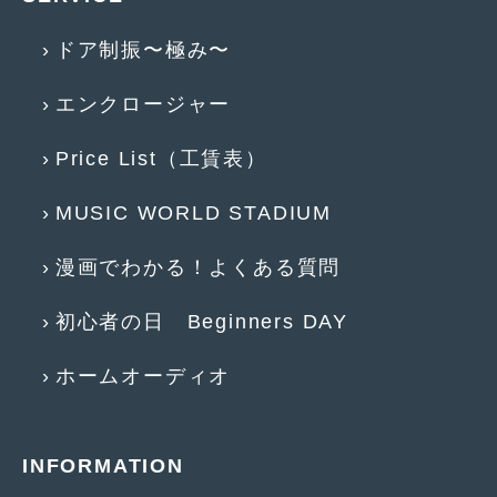
2013年5月
(8)
ドア制振〜極み〜
2013年4月
(14)
エンクロージャー
2013年3月
(9)
Price List（工賃表）
2013年2月
(15)
2013年1月
(17)
MUSIC WORLD STADIUM
2012年12月
(19)
漫画でわかる！よくある質問
2012年11月
(21)
初心者の日 Beginners DAY
2012年10月
(23)
ホームオーディオ
2012年9月
(25)
2012年8月
(23)
INFORMATION
2012年7月
(10)