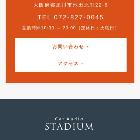
大阪府寝屋川市池田北町22-9
2015年4月
(5)
TEL 072-827-0045
2015年3月
(3)
営業時間10:30 ～ 20:00（定休日：火曜日）
2015年2月
(8)
2015年1月
(11)
お問い合わせ ›
2014年12月
(4)
アクセス ›
2014年11月
(4)
2014年10月
(4)
2014年9月
(6)
2014年8月
(13)
2014年7月
(4)
2014年6月
(5)