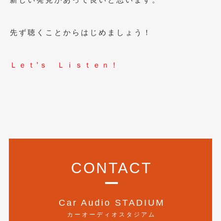
2016年4月
(4)
2016年3月
(2)
先ず聴くことからはじめましょう！
2016年2月
(6)
2016年1月
(4)
Ｌｅｔ’ｓ Ｌｉｓｔｅｎ！
2015年12月
(2)
2015年11月
(5)
2015年10月
(7)
2015年9月
(4)
2015年8月
(3)
CONTACT
2015年7月
(5)
2015年6月
(13)
Car Audio STADIUM
カーオーディオスタジアム
2015年5月
(2)