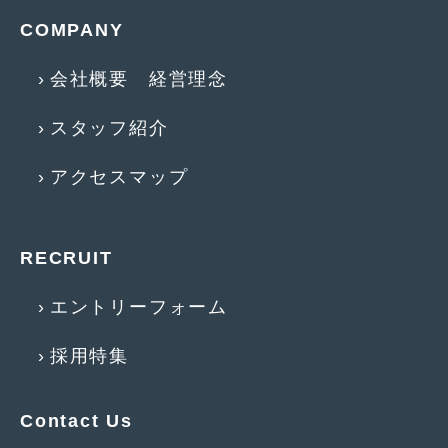
2012年6月
(6)
COMPANY
2012年5月
(10)
会社概要 経営理念
2012年4月
(15)
スタッフ紹介
2012年3月
(7)
2012年2月
(11)
アクセスマップ
2012年1月
(23)
2011年12月
(20)
RECRUIT
2011年11月
(12)
エントリーフォーム
2011年10月
(11)
採用特集
2011年9月
(12)
2011年8月
(14)
Contact Us
2011年7月
(23)