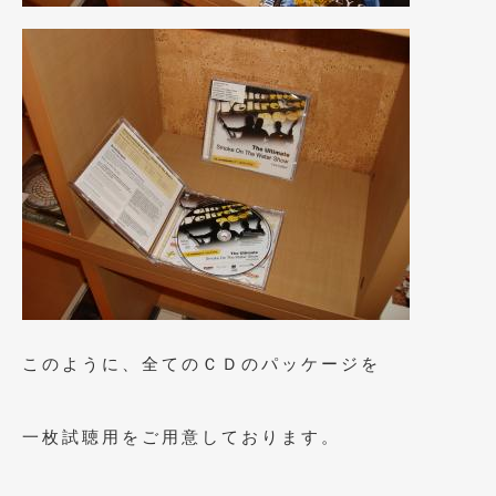
2018年4月
(2)
2018年3月
(4)
2018年2月
(8)
2018年1月
(3)
2017年12月
(5)
2017年11月
(4)
2017年10月
(5)
2017年9月
(5)
2017年8月
(6)
このように、全てのＣＤのパッケージを
2017年7月
(2)
一枚試聴用をご用意しております。
2017年6月
(4)
2017年5月
(5)