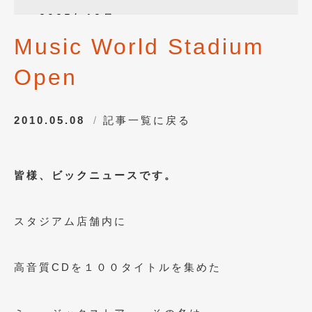
2025年12月
(3)
Music World Stadium
2025年10月
(1)
Open
2025年8月
(2)
2024年12月
(1)
2010.05.08
記事一覧に戻る
2024年8月
(1)
2024年7月
(1)
皆様、ビックニュースです。
2024年6月
(1)
2024年4月
(1)
スタジアム店舗内に
2024年1月
(1)
2023年12月
(2)
高音質CDを１００タイトルを集めた
2023年11月
(1)