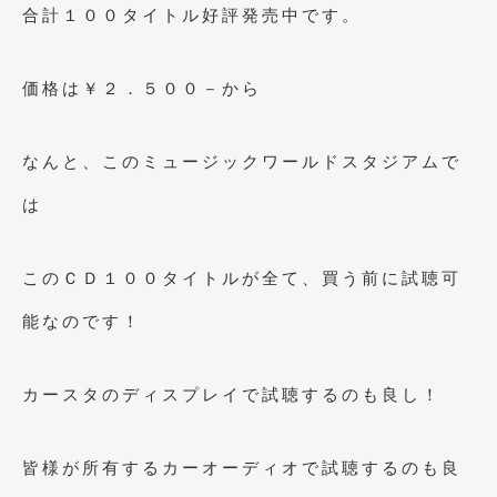
2020年4月
(4)
合計１００タイトル好評発売中です。
2020年3月
(4)
価格は￥２．５００－から
2020年2月
(12)
2020年1月
(6)
なんと、このミュージックワールドスタジアムで
2019年12月
(8)
は
2019年11月
(12)
2019年10月
(7)
このＣＤ１００タイトルが全て、買う前に試聴可
2019年9月
(12)
能なのです！
2019年8月
(10)
カースタのディスプレイで試聴するのも良し！
2019年7月
(17)
2019年6月
(16)
皆様が所有するカーオーディオで試聴するのも良
2019年5月
(21)