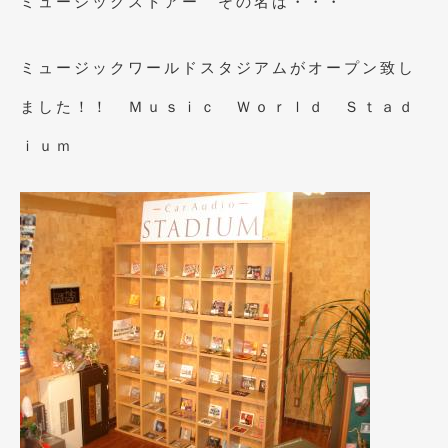
ミュージックストアー その名は・・・
2023年10月
(2)
2023年9月
(1)
ミュージックワールドスタジアムがオープン致し
2023年8月
(2)
ました！！ Ｍｕｓｉｃ Ｗｏｒｌｄ Ｓｔａｄ
2023年4月
(1)
ｉｕｍ
2022年12月
(1)
2022年10月
(2)
2022年8月
(1)
2022年4月
(2)
2022年1月
(3)
2021年12月
(2)
2021年8月
(2)
2021年7月
(7)