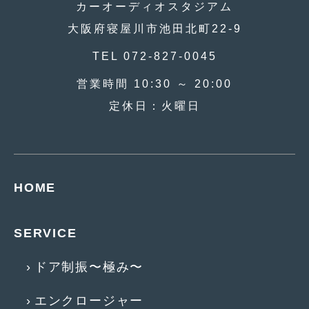
カーオーディオスタジアム
2014年5月
(7)
大阪府寝屋川市池田北町22-9
2014年4月
(4)
TEL 072-827-0045
2014年3月
(5)
営業時間 10:30 ～ 20:00
2014年2月
(6)
定休日：火曜日
2014年1月
(3)
2013年12月
(6)
2013年11月
(22)
HOME
2013年10月
(7)
2013年9月
(7)
SERVICE
2013年8月
(9)
ドア制振〜極み〜
2013年7月
(13)
エンクロージャー
2013年6月
(11)