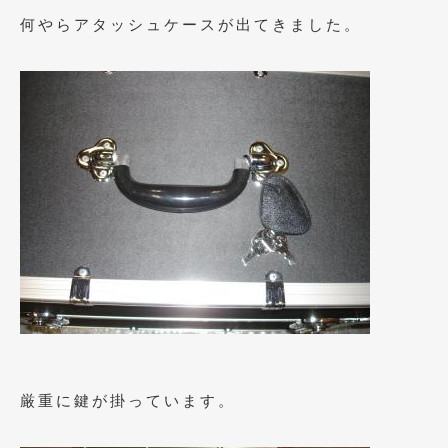
何やらアタッシュケースが出てきました。
2017年4月
(1)
2017年3月
(2)
2017年2月
(5)
2017年1月
(12)
2016年12月
(13)
2016年11月
(10)
2016年10月
(3)
2016年9月
(5)
2016年8月
(4)
2016年7月
(5)
厳重に鍵が掛っています。
2016年5月
(1)