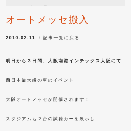
2025年12月
(3)
オートメッセ搬入
2025年10月
(1)
2025年8月
(2)
2010.02.11
記事一覧に戻る
2024年12月
(1)
2024年8月
(1)
明日から３日間、大阪南港インテックス大阪にて
2024年7月
(1)
2024年6月
(1)
西日本最大級の車のイベント
2024年4月
(1)
2024年1月
(1)
大阪オートメッセが開催されます！
2023年12月
(2)
スタジアムも２台の試聴カーを展示し
2023年11月
(1)