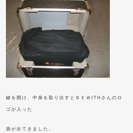
2016年4月
(4)
2016年3月
(2)
2016年2月
(6)
2016年1月
(4)
2015年12月
(2)
2015年11月
(5)
2015年10月
(7)
2015年9月
(4)
2015年8月
(3)
鍵を開け、中身を取り出すとＢＥＷITHさんのロ
2015年7月
(5)
ゴが入った
2015年6月
(13)
袋が出てきました。
2015年5月
(2)